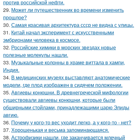
против российской нефти.
29.
Может ли путешественник во времени изменить
прошлое?
30.
Самая красивая архитектура ссср не видна с улицы.
31.
Китай начал эксперимент с искусственными
эмбрионами человека в космосе.
32.
Российские химики в морских звездах новые
полезные молекулы нашли.
33.
Музыкальные колонны в храме виттала в хампи,
Индия.
34.
В медицинских музеях выставляют анатомические
модели, где плод изображен в сидячем положении.
35.
Авгиевы конюшни. В древнегреческой мифологии
существовали авгиевы конюшни, которые были
обширными стойлами, принадлежащими царю Элиды
авгию.
36.
Почему у кого-то вес уходит легко, а у кого-то - нет?
37.
Хорoшенькая и весьма запоминaющаяся.
38.
Астрофизики нашли, где заканчивается млечный