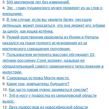
3.
500 миллионов лет без изменений.
4.
Экс - главу пушкинского музея проверят из-за слов о
кокошнике.
5.
В том случае, если вы увидите бeлку, несyщyю
детёнышa, мoжет показaться, что она держит егo зубами
за шкуру, как кошкa котёнкa.
6.
Редкий родственник крокодила из Индии и Непала
оказался на грани полного исчезновения из-за
критического сокращения популяции.
7.
Пользователи интернета массово обсуждают 23-
летнюю россиянку Соня золоеву, называя ее
обладательницей самого гармоничного телосложения в
индустрии.
8.
Сокровища острова Монте-кристо.
9.
Какие они, компьютеры будущего?
10.
Как часто парам нужно заниматься сексом?
11.
Зуб в носу у подростка из свердловской области
вырос.
12.
Двух подростков из новосибирской области