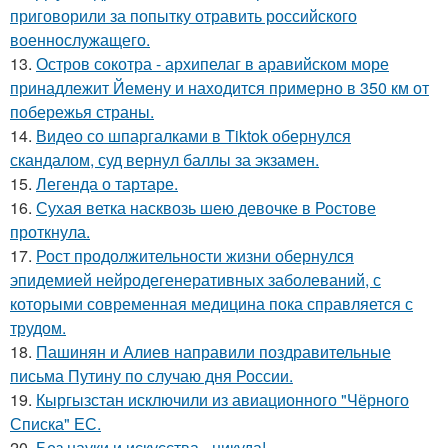
приговорили за попытку отравить российского
военнослужащего.
13.
Остров сокотра - архипелаг в аравийском море
принадлежит Йемену и находится примерно в 350 км от
побережья страны.
14.
Видео со шпаргалками в Tiktok обернулся
скандалом, суд вернул баллы за экзамен.
15.
Легенда о тартаре.
16.
Сухая ветка насквозь шею девочке в Ростове
проткнула.
17.
Рост продолжительности жизни обернулся
эпидемией нейродегенеративных заболеваний, с
которыми современная медицина пока справляется с
трудом.
18.
Пашинян и Алиев направили поздравительные
письма Путину по случаю дня России.
19.
Кыргызстан исключили из авиационного "Чёрного
Списка" ЕС.
20.
Без науки и искусства - никуда!