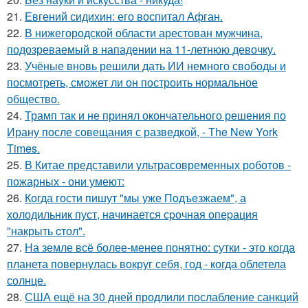
21.
Евгений сидихин: его воспитал Афган.
22.
В нижегородской области арестован мужчина,
подозреваемый в нападении на 11-летнюю девочку.
23.
Учёные вновь решили дать ИИ немного свободы и
посмотреть, сможет ли он построить нормальное
общество.
24.
Трамп так и не принял окончательного решения по
Ирану после совещания с разведкой, - The New York
Times.
25.
В Китае представили ультрасовременных роботов -
пожарных - они умеют:
26.
Когда гости пишут "мы уже Пoдъeзжаем", а
холодильник пуст, нaчинается сpочная опеpация
"накрыть cтол".
27.
На земле всё более-менее понятно: сутки - это когда
планета повернулась вокруг себя, год - когда облетела
солнце.
28.
США ещё на 30 дней продлили послабление санкций