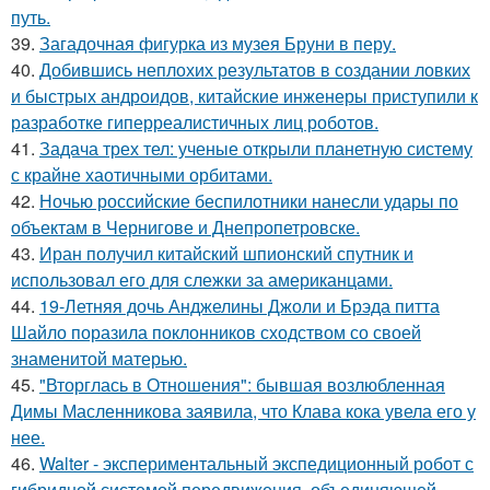
путь.
39.
Загадочная фигурка из музея Бруни в перу.
40.
Добившись неплохих результатов в создании ловких
и быстрых андроидов, китайские инженеры приступили к
разработке гиперреалистичных лиц роботов.
41.
Задача трех тел: ученые открыли планетную систему
с крайне хаотичными орбитами.
42.
Ночью российские беспилотники нанесли удары по
объектам в Чернигове и Днепропетровске.
43.
Иран получил китайский шпионский спутник и
использовал его для слежки за американцами.
44.
19-Летняя дочь Анджелины Джоли и Брэда питта
Шайло поразила поклонников сходством со своей
знаменитой матерью.
45.
"Вторглась в Отношения": бывшая возлюбленная
Димы Масленникова заявила, что Клава кока увела его у
нее.
46.
Walter - экспериментальный экспедиционный робот с
гибридной системой передвижения, объединяющей