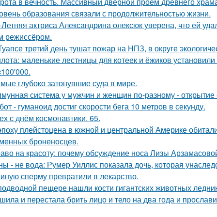
рота в вечность. Массивный дверной проем древнего храма А
овень образования связали с продолжительностью жизни.
-Летняя актриса Александрина олексюк уверена, что ей удал
м режиссёром.
Туапсе третий день тушат пожар на НПЗ, в округе экологиче
лота: маленькие лестницы для котеек и ёжиков установили
c100'000.
мые глубоко затонувшие суда в мире.
мунная система у мужчин и женщин по-разному - открытие 
бот - гуманоид достиг скорости бега 10 метров в секунду.
ех с днём космонавтики. 65.
эпоху плейстоцена в южной и центральной Америке обитали
менных броненосцев.
аво на красоту: почему обсуждение носа Лизы Арзамасово
ны - не вода: Румер Уиллис показала дочь, которая унасл
иную сперму превратили в лекарство.
подводной пещере нашли кости гигантских животных ледни
шила и перестала брить лицо и тело на два года и прослави