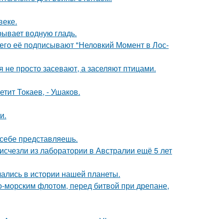
веке.
рывает водную гладь.
его её подписывают "Неловкий Момент в Лос-
 не просто засевают, а заселяют птицами.
етит Токаев, - Ушаков.
и.
х себе представляешь.
счезли из лаборатории в Австралии ещё 5 лет
чались в истории нашей планеты.
-морским флотом, перед битвой при дрепане,