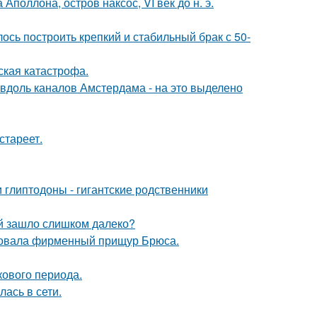
поллона, остров наксос, VI век до н. э.
ось построить крепкий и стабильный брак с 50-
ская катастрофа.
 вдоль каналов Амстердама - на это выделено
стареет.
 глиптодоны - гигантские родственники
й зашло слишком далеко?
едовала фирменный прищур Брюса.
кового периода.
лась в сети.