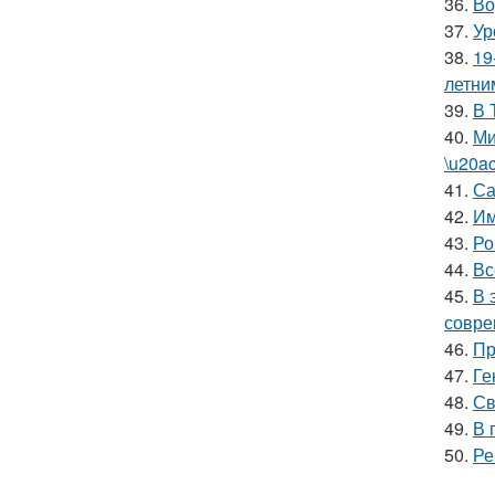
36.
Во
37.
Ур
38.
19
летни
39.
В 
40.
Ми
\u20a
41.
Са
42.
Им
43.
Ро
44.
Вс
45.
В 
совре
46.
Пр
47.
Ге
48.
Св
49.
В 
50.
Ре