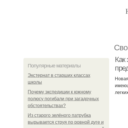
Сво
Как
Популярные материалы
пре
Экстернат в старших классах
Новая
школы
имеющ
легки
Почему экспедиции к южному
полюсу погибали при загадочных
обстоятельствах?
Из старого зелёного патрубка
вырывается струя по ровной дуге и