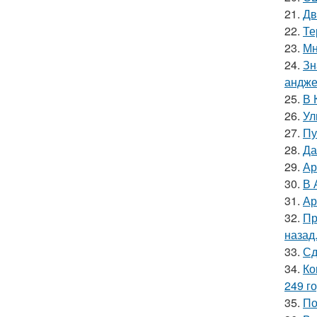
21.
Дв
22.
Те
23.
Мн
24.
Зн
андже
25.
В 
26.
Ул
27.
Пу
28.
Да
29.
Ар
30.
В 
31.
Ар
32.
Пр
назад
33.
Сд
34.
Ко
249 го
35.
По