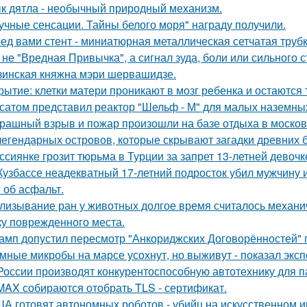
к дятла - необычный природный механизм.
учные сенсации. Тайны белого моря" награду получили.
ед вами стент - миниатюрная металлическая сетчатая трубк
 не "Вредная Привычка", а сигнал зуда, боли или сильного с
зинская княжна мэри шервашидзе.
рытие: клетки матери проникают в мозг ребенка и остаются 
сатом представил реактор "Шельф - М" для малых наземны
рашный взрыв и пожар произошли на базе отдыха в москов
легендарных островов, которые скрывают загадки древних б
ссиянке грозит тюрьма в Турции за запрет 13-летней девочк
Кузбассе неадекватный 17-летний подросток убил мужчину из
 об асфальт.
лизывание ран у животных долгое время считалось механ
ку поврежденного места.
амп допустил пересмотр "Анкориджских Договорённостей" п
мные микробы на марсе усохнут, но выживут - показал экс
России производят конкурентоспособную автотехнику для п
MAX собираются отобрать TLS - сертификат.
А готовят автономных роботов - убийц на искусственном и