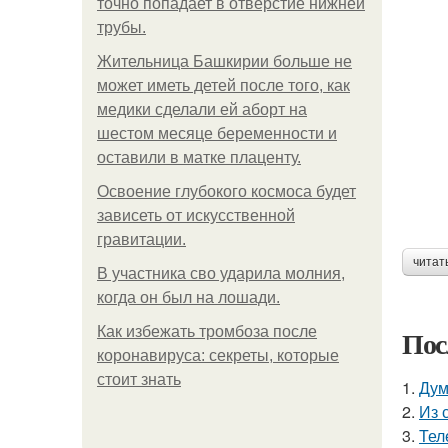
точно попадает в отверстие нижней
трубы.
Жительница Башкирии больше не
может иметь детей после того, как
медики сделали ей аборт на
шестом месяце беременности и
оставили в матке плаценту.
Освоение глубокого космоса будет
зависеть от искусственной
гравитации.
читат
В участника сво ударила молния,
когда он был на лошади.
Как избежать тромбоза после
Пос
коронавируса: секреты, которые
стоит знать
1.
Дум
2.
Из 
3.
Тел