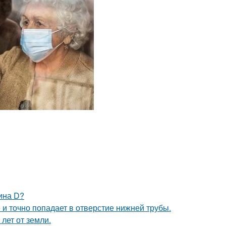
ина D?
 и точно попадает в отверстие нижней трубы.
лет от земли.