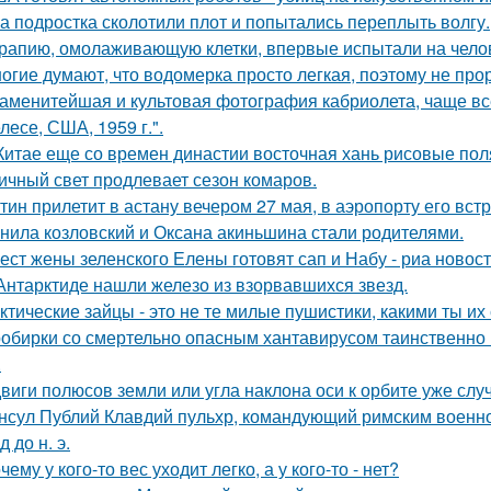
а подростка сколотили плот и попытались переплыть волгу.
рапию, омолаживающую клетки, впервые испытали на чело
огие думают, что водомерка просто легкая, поэтому не про
аменитейшая и культовая фотография кабриолета, чаще вс
лесе, США, 1959 г.".
Китае еще со времен династии восточная хань рисовые поля
ичный свет продлевает сезон комаров.
тин прилетит в астану вечером 27 мая, в аэропорту его встр
нила козловский и Оксана акиньшина стали родителями.
ест жены зеленского Елены готовят сап и Набу - риа новост
Антарктиде нашли железо из взорвавшихся звезд.
ктические зайцы - это не те милые пушистики, какими ты и
обирки со смертельно опасным хантавирусом таинственно и
.
виги полюсов земли или угла наклона оси к орбите уже слу
нсул Публий Клавдий пульхр, командующий римским военно
д до н. э.
чему у кого-то вес уходит легко, а у кого-то - нет?