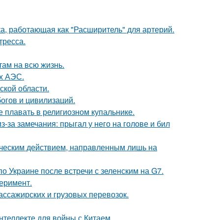
а, работающая как "Расширитель" для артерий.
тресса.
там на всю жизнь.
х АЭС.
ской области.
огов и цивилизаций.
е плавать в религиозном купальнике.
-за замечания: прыгал у него на голове и бил
ическим действием, направленным лишь на
о Украине после встречи с зеленским на G7.
перимент.
ассажирских и грузовых перевозок.
нтеллекте для войны с Китаем.