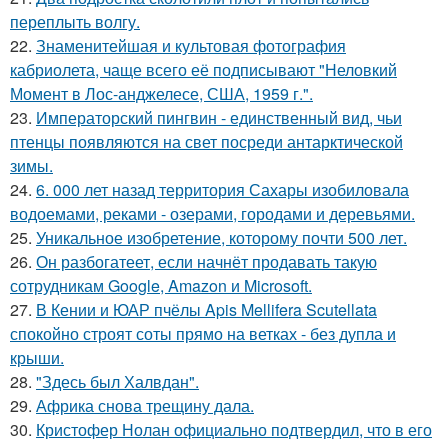
переплыть волгу.
22.
Знаменитейшая и культовая фотография
кабриолета, чаще всего её подписывают "Неловкий
Момент в Лос-анджелесе, США, 1959 г.".
23.
Императорский пингвин - единственный вид, чьи
птенцы появляются на свет посреди антарктической
зимы.
24.
6. 000 лет назад территория Сахары изобиловала
водоемами, реками - озерами, городами и деревьями.
25.
Уникальное изобретение, которому почти 500 лет.
26.
Он разбогатеет, если начнёт продавать такую
сотрудникам Google, Amazon и Microsoft.
27.
В Кении и ЮАР пчёлы Apis Mellifera Scutellata
спокойно строят соты прямо на ветках - без дупла и
крыши.
28.
"Здесь был Халвдан".
29.
Африка снова трещину дала.
30.
Кристофер Нолан официально подтвердил, что в его