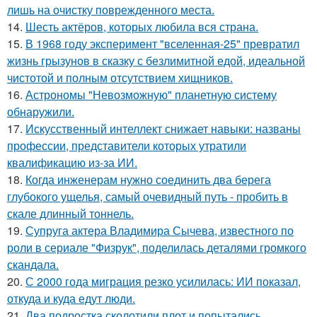
лишь на очистку поврежденного места.
14.
Шесть актёров, которых любила вся страна.
15.
В 1968 году эксперимент "вселенная-25" превратил
жизнь грызунов в сказку с безлимитной едой, идеальной
чистотой и полным отсутствием хищников.
16.
Астрономы "Невозможную" планетную систему
обнаружили.
17.
Искусственный интеллект снижает навыки: названы
профессии, представители которых утратили
квалификацию из-за ИИ.
18.
Когда инженерам нужно соединить два берега
глубокого ущелья, самый очевидный путь - пробить в
скале длинный тоннель.
19.
Супруга актера Владимира Сычева, известного по
роли в сериале "Физрук", поделилась деталями громкого
скандала.
20.
С 2000 года миграция резко усилилась: ИИ показал,
откуда и куда едут люди.
21.
Два подростка сколотили плот и попытались