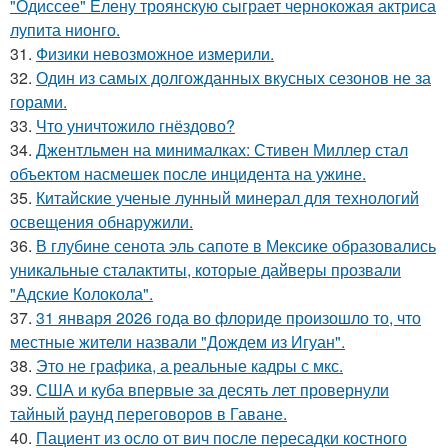
"Одиссее" Елену троянскую сыграет чернокожая актриса
лупита нионго.
31.
Физики невозможное измерили.
32.
Один из самых долгожданных вкусных сезонов не за
горами.
33.
Что уничтожило гнёздово?
34.
Джентльмен на минималках: Стивен Миллер стал
объектом насмешек после инцидента на ужине.
35.
Китайские ученые лунный минерал для технологий
освещения обнаружили.
36.
В глубине сенота эль сапоте в Мексике образовались
уникальные сталактиты, которые дайверы прозвали
"Адские Колокола".
37.
31 января 2026 года во флориде произошло то, что
местные жители назвали "Дождем из Игуан".
38.
Это не графика, а реальные кадры с мкс.
39.
США и куба впервые за десять лет провернули
тайный раунд переговоров в Гаване.
40.
Пациент из осло от вич после пересадки костного