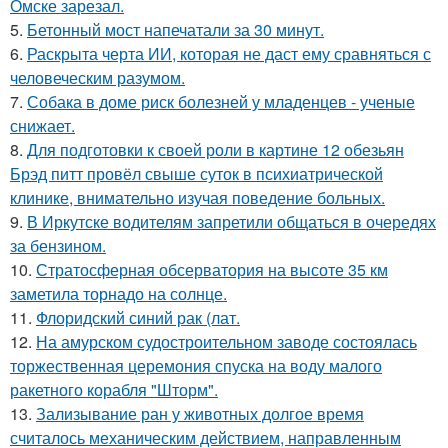
Омске зарезал.
5.
Бетонный мост напечатали за 30 минут.
6.
Раскрыта черта ИИ, которая не даст ему сравняться с
человеческим разумом.
7.
Собака в доме риск болезней у младенцев - ученые
снижает.
8.
Для подготовки к своей роли в картине 12 обезьян
Брэд питт провёл свыше суток в психиатрической
клинике, внимательно изучая поведение больных.
9.
В Иркутске водителям запретили общаться в очередях
за бензином.
10.
Стратосферная обсерватория на высоте 35 км
заметила торнадо на солнце.
11.
Флоридский синий рак (лат.
12.
На амурском судостроительном заводе состоялась
торжественная церемония спуска на воду малого
ракетного корабля "Шторм".
13.
Зализывание ран у животных долгое время
считалось механическим действием, направленным