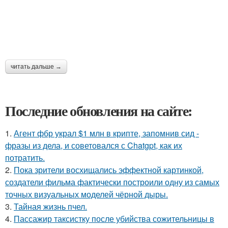
читать дальше →
Последние обновления на сайте:
1.
Агент фбр украл $1 млн в крипте, запомнив сид -
фразы из дела, и советовался с Chatgpt, как их
потратить.
2.
Пока зрители восхищались эффектной картинкой,
создатели фильма фактически построили одну из самых
точных визуальных моделей чёрной дыры.
3.
Тайная жизнь пчел.
4.
Пассажир таксистку после убийства сожительницы в