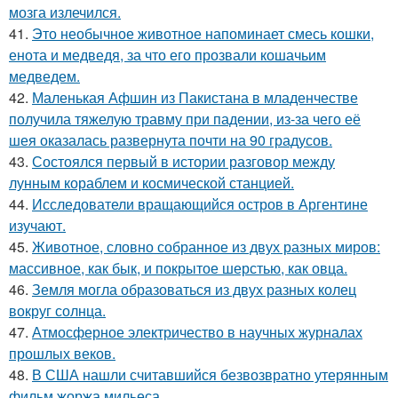
мозга излечился.
41.
Это необычное животное напоминает смесь кошки,
енота и медведя, за что его прозвали кошачьим
медведем.
42.
Маленькая Афшин из Пакистана в младенчестве
получила тяжелую травму при падении, из-за чего её
шея оказалась развернута почти на 90 градусов.
43.
Состоялся первый в истории разговор между
лунным кораблем и космической станцией.
44.
Исследователи вращающийся остров в Аргентине
изучают.
45.
Животное, словно собранное из двух разных миров:
массивное, как бык, и покрытое шерстью, как овца.
46.
Земля могла образоваться из двух разных колец
вокруг солнца.
47.
Атмосферное электричество в научных журналах
прошлых веков.
48.
В США нашли считавшийся безвозвратно утерянным
фильм жоржа мильеса.