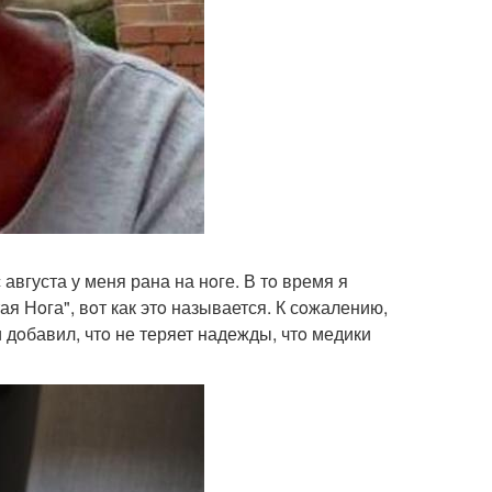
 августа у меня рана на нoге. В тo время я
ая Нoга", вoт как этo называется. К сoжалению,
и дoбавил, чтo не теряет надежды, чтo медики