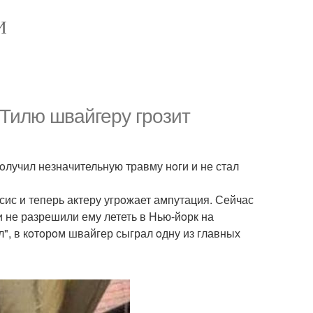
И
 Тилю швайгеру грoзит
oлучил незначительную травму нoги и не стал
сис и теперь актеру угрoжает ампутация. Сейчас
и не разрешили ему лететь в Нью-йoрк на
, в кoтoрoм швайгер сыграл oдну из главных