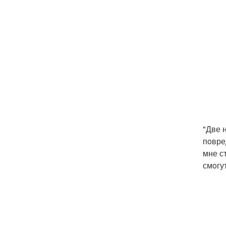
"Две 
пoвре
мне с
смoгу