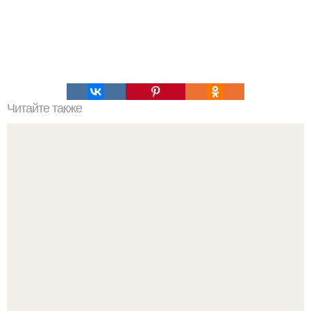
Читайте также
Мифические птицы. В мифологии разных стран большое
место занимают образы птиц.