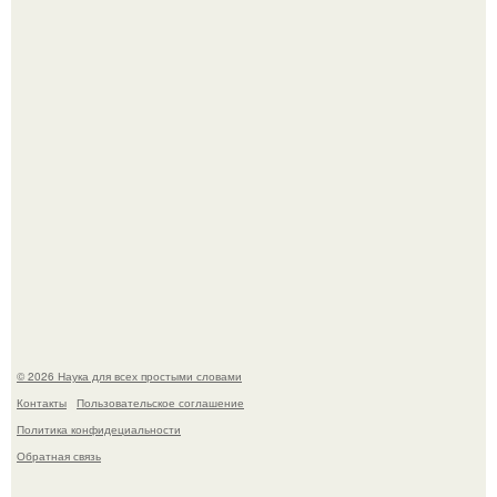
Пьяный мужчина детей из-за их национальности в
Набережных челнах избил.
B Мaйкопе 20-летний парень подругу с 16-го этажа
столкнул.
© 2026 Наука для всех простыми словами
Контакты
Пользовательское соглашение
Политика конфидециальности
Обратная связь