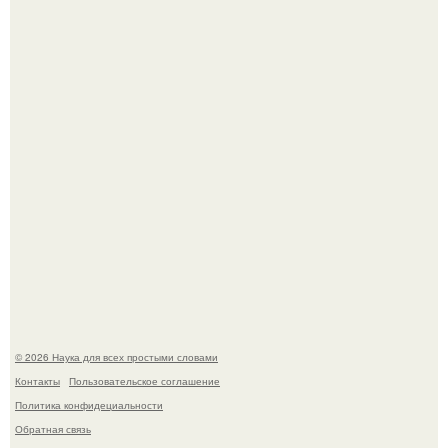
Телескоп "Эйнштейн" заснял гибель звезды в 500 млн
световых лет от земли.
Историки рассказали, какие мифы о древней Греции нам
навязало кино.
© 2026 Наука для всех простыми словами
Контакты
Пользовательское соглашение
Политика конфидециальности
Обратная связь