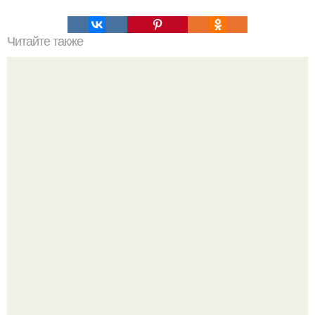
Читайте также
Мифические птицы. В мифологии разных стран большое
место занимают образы птиц.