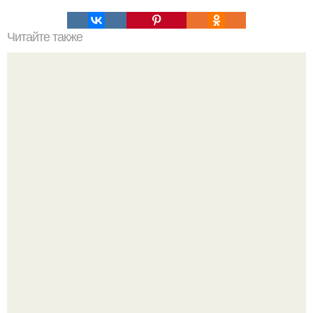
Читайте также
Философия Толстого. Философские идеи в творчестве Л.
Н. Толстого.