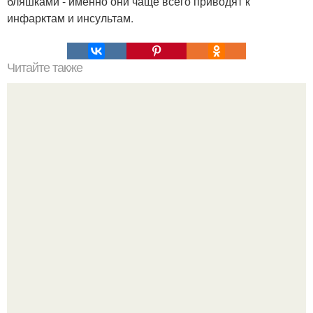
бляшками - именно они чаще всего приводят к
инфарктам и инсультам.
Читайте также
Мифические птицы. В мифологии разных стран большое
место занимают образы птиц.