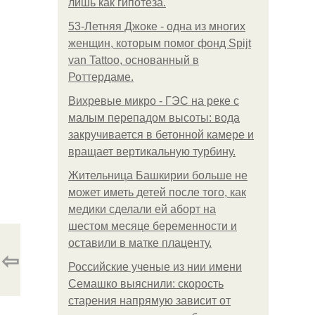
лишь как гипотеза.
53-Летняя Джоке - одна из многих
женщин, которым помог фонд Spijt
van Tattoo, основанный в
Роттердаме.
Вихревые микро - ГЭС на реке с
малым перепадом высоты: вода
закручивается в бетонной камере и
вращает вертикальную турбину.
Жительница Башкирии больше не
может иметь детей после того, как
медики сделали ей аборт на
шестом месяце беременности и
оставили в матке плаценту.
⇦
Российские ученые из нии имени
Семашко выяснили: скорость
старения напрямую зависит от