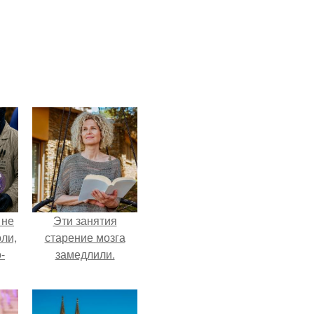
 не
Эти занятия
оли,
старение мозга
-
замедлили.