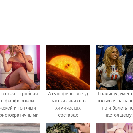
ысокая, стройная,
Атмосферы звезд
Голливуд умеет
с фарфоровой
рассказывают о
только играть р
кожей и тонкими
химических
но и болеть по
ристократичными
составах
настоящему.
чертами, эль
каменистых
ыглядит так, будто
экзопланет.