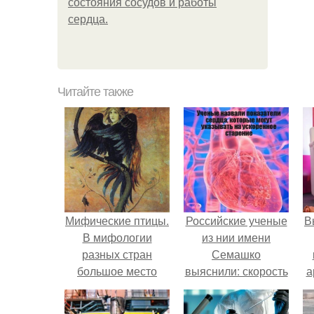
состояния сосудов и работы
сердца.
Читайте также
Мифические птицы.
Российские ученые
В
В мифологии
из нии имени
разных стран
Семашко
большое место
выяснили: скорость
а
занимают образы
старения напрямую
птиц.
зависит от
в