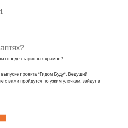
И
лаптях?
том городе старинных храмов?
м выпуске проекта "Гидом Буду". Ведущий
 с вами пройдутся по узким улочкам, зайдут в