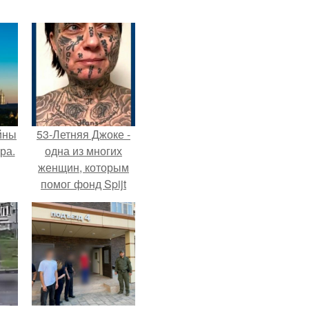
йны
53-Летняя Джоке -
ра.
одна из многих
женщин, которым
помог фонд Spijt
van Tattoo,
основанный в
Роттердаме.