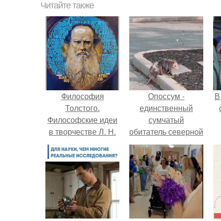
Читайте также
Философия
Опоссум -
В
Толстого.
единственный
Философские идеи
сумчатый
в творчестве Л. Н.
обитатель северной
Толстого.
америки.
"
п