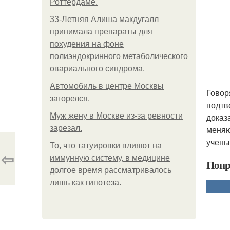
Роттердаме.
33-Летняя Алиша макдугалл
принимала препараты для
похудения на фоне
полиэндокринного метаболического
овариального синдрома.
Автомобиль в центре Москвы
Говор
загорелся.
подтв
Mуж жену в Москве из-за ревности
доказ
зарезал.
меняю
учены
То, что татуировки влияют на
⇦
иммунную систему, в медицине
Понр
долгое время рассматривалось
лишь как гипотеза.