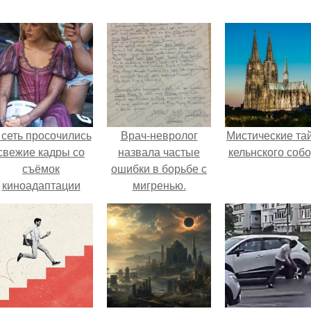
 сеть просочились
Врач-невролог
Мистические та
свежие кадры со
назвала частые
кельнского собо
съёмок
ошибки в борьбе с
киноадаптации
мигренью.
Рапунцель", и всё
ПРОБЛЕМА 2:
внимание
ОТКУДА ОНА
моментально
БЕРЕТСЯ
оказалось
риковано к Тиган
крофт.