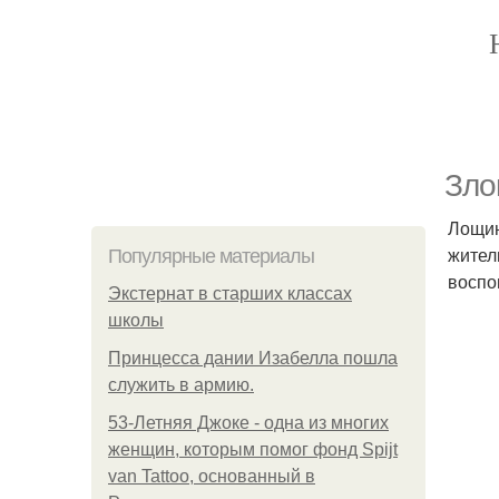
Зло
Лощин
жител
Популярные материалы
воспо
Экстернат в старших классах
школы
Принцесса дании Изабелла пошла
служить в армию.
53-Летняя Джоке - одна из многих
женщин, которым помог фонд Spijt
van Tattoo, основанный в