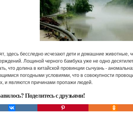
ят, здесь бесследно исчезают дети и домашние животные, 
ерждений. Лощиной черного бамбука уже не одно десятиле
ать, что долина в китайской провинции сычуань - аномальн
щимися погодными условиями, что в совокупности провоци
х, и являются причинами пропажи людей.
авилось? Поделитесь с друзьями!