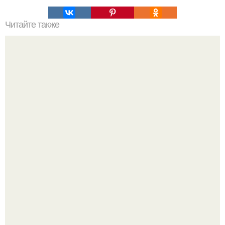
Читайте также
Загадочный остров тенерифе.
Ученые заявили, что жизнь на земле могла возникнуть