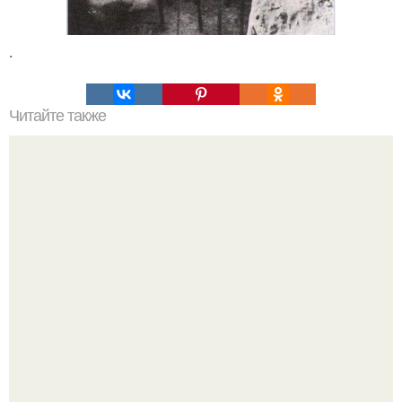
.
Читайте также
Мифические птицы. В мифологии разных стран большое
место занимают образы птиц.