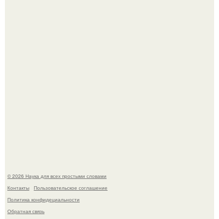
53-Летняя Джоке - одна из многих женщин, которым
помог фонд Spijt van Tattoo, основанный в Роттердаме.
Агент фбр украл $1 млн в крипте, запомнив сид - фразы
из дела, и советовался с Chatgpt, как их потратить.
© 2026 Наука для всех простыми словами
Контакты
Пользовательское соглашение
Политика конфидециальности
Обратная связь