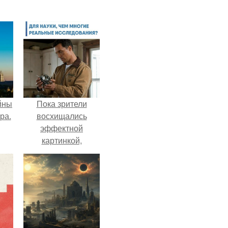
йны
Пока зрители
ра.
восхищались
эффектной
картинкой,
создатели фильма
фактически
построили одну из
самых точных
визуальных
моделей чёрной
дыры.