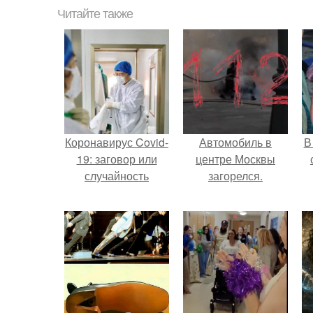
Читайте также
Коронавирус Covid-
Автомобиль в
В
19: заговор или
центре Москвы
случайность
загорелся.
"
п