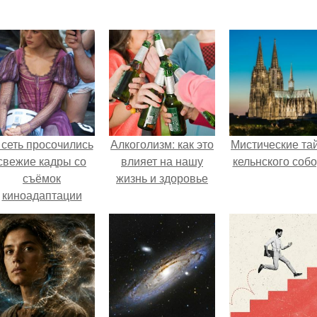
 сеть просочились
Алкоголизм: как это
Мистические та
свежие кадры со
влияет на нашу
кельнского собо
съёмок
жизнь и здоровье
киноадаптации
Рапунцель", и всё
внимание
моментально
оказалось
риковано к Тиган
крофт.