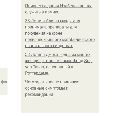
Принцесса дании Изабелла пошла
служить в армию.
33-Летняя Алиша макдугалл
принимала препараты для
похудения на фоне
полиэндокринного метаболического
овариального синдрома.
53-Летняя Джоке - одна из многих
женщин, которым помог фонд Spijt
van Tattoo, основанный в
Роттердаме.
⇦
Чего ждать после прививки:
основные симптомы и
рекомендации