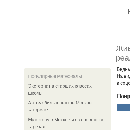
Жив
реа
Бедны
На ви
Популярные материалы
в соц
Экстернат в старших классах
школы
Понр
Автомобиль в центре Москвы
загорелся.
Mуж жену в Москве из-за ревности
зарезал.