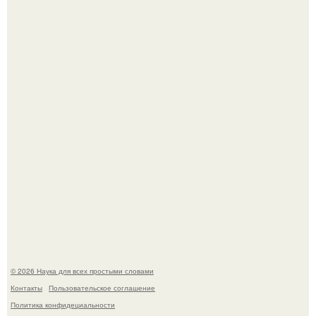
Российские ученые из нии имени Семашко выяснили:
скорость старения напрямую зависит от состояния
сосудов и работы сердца.
Машина сбила людей на пешеходном переходе в Омске,
пострадали 8 человек.
© 2026 Наука для всех простыми словами
Контакты
Пользовательское соглашение
Политика конфидециальности