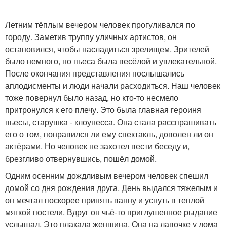
Летним тёплым вечером человек прогуливался по
городу. Заметив труппу уличных артистов, он
остановился, чтобы насладиться зрелищем. Зрителей
было немного, но пьеса была весёлой и увлекательной.
После окончания представления послышались
аплодисменты и люди начали расходиться. Наш человек
тоже повернул было назад, но кто-то несмело
притронулся к его плечу. Это была главная героиня
пьесы, старушка - клоунесса. Она стала расспрашивать
его о том, понравился ли ему спектакль, доволен ли он
актёрами. Но человек не захотел вести беседу и,
брезгливо отвернувшись, пошёл домой.
Одним осенним дождливым вечером человек спешил
домой со дня рождения друга. День выдался тяжелым и
он мечтал поскорее принять ванну и уснуть в теплой
мягкой постели. Вдруг он чьё-то приглушенное рыдание
услышал. Это плакала женщина. Она на лавочке у дома