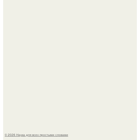
Машина сбила людей на пешеходном переходе в Омске,
пострадали 8 человек.
Голливуд умеет не только играть роли, но и болеть по-
настоящему.
© 2026 Наука для всех простыми словами