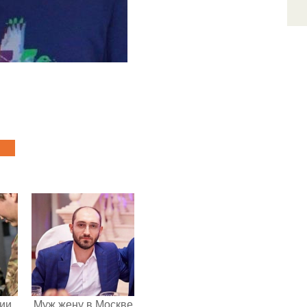
ии
Mуж жену в Москве