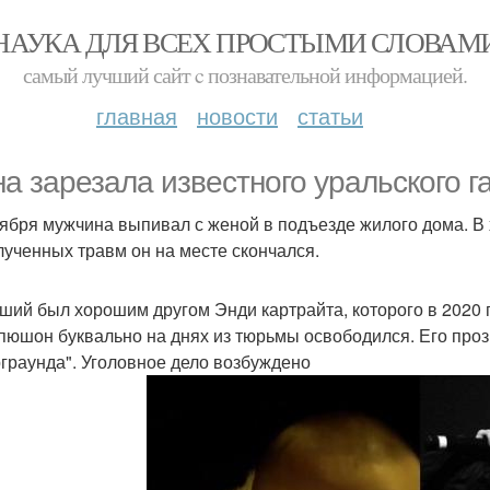
НАУКА ДЛЯ ВСЕХ ПРОСТЫМИ СЛОВАМ
самый лучший сайт c познавательной информацией.
главная
новости
статьи
а зарезала известного уральского г
тября мужчина выпивал с женой в подъезде жилого дома. В
лученных травм он на месте скончался.
ший был хорошим другом Энди картрайта, которого в 2020 г
пюшон буквально на днях из тюрьмы освободился. Его про
граунда". Уголовное дело возбуждено