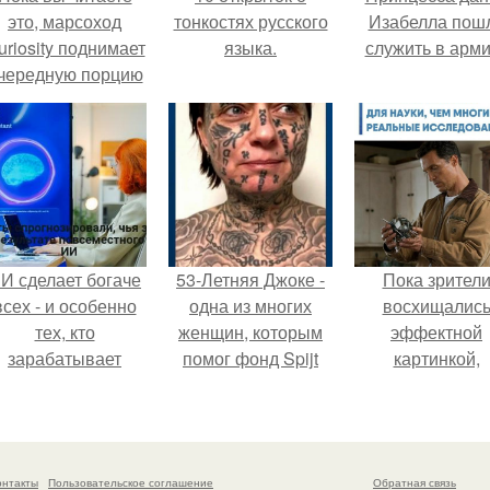
это, марсоход
тонкостях русского
Изабелла пош
uriosity поднимает
языка.
служить в арм
чередную порцию
красной пыли. 6.
И сделает богаче
53-Летняя Джоке -
Пока зрител
всех - и особенно
одна из многих
восхищалис
тех, кто
женщин, которым
эффектной
зарабатывает
помог фонд Spijt
картинкой,
меньше всего.
van Tattoo,
создатели фил
основанный в
фактически
Роттердаме.
построили одну
самых точны
онтакты
Пользовательское соглашение
Обратная связь
визуальных