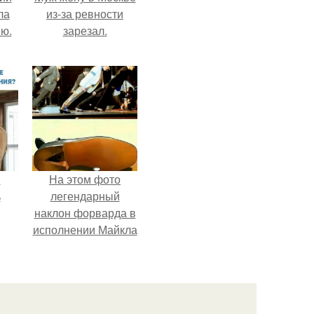
ла
из-за ревности
ию.
зарезал.
и
На этом фото
ь
легендарный
наклон форварда в
исполнении Майкла
ьма
Джексона и его
танцоров,
 из
бросающий вызов
х
возможностям
человеческого тела.