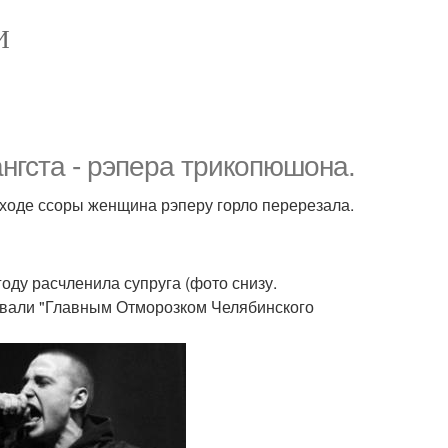
И
ангста - рэпера трикопюшона.
 ходе ссоры женщина рэперу горло перерезала.
оду расчленила супруга (фото снизу.
звали "Главным Отморозком Челябинского