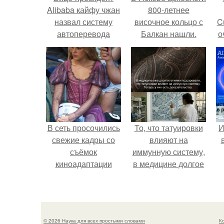
Alibaba кайфу чжан
800-летнее
назвал систему
височное кольцо с
C
автоперевода
Балкан нашли.
о
Aliexpress лучшей
на рынке и
оставляющей
позади Google,
Chatgpt и другие
аналоги.
В сеть просочились
То, что татуировки
И
свежие кадры со
влияют на
съёмок
иммунную систему,
киноадаптации
в медицине долгое
"Рапунцель", и всё
время
внимание
рассматривалось
моментально
лишь как гипотеза.
оказалось
© 2026 Наука для всех простыми словами
К
приковано к Тиган