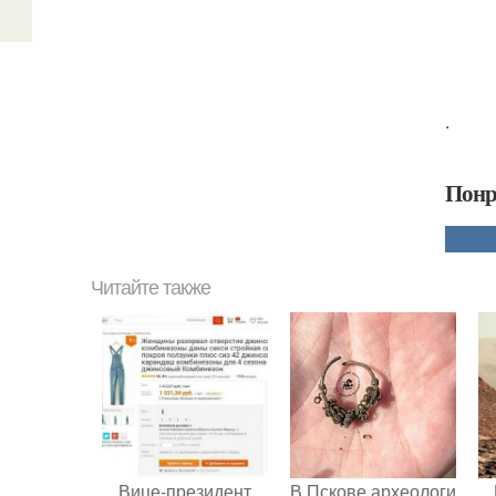
.
Понр
Читайте также
Вице-президент
В Пскове археологи