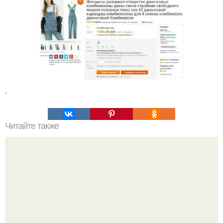
.
Читайте также
В 70 километрах к Западу от "Ла-паса" высоко в Андах