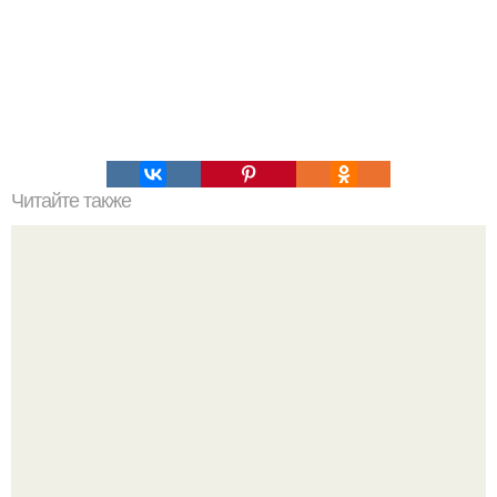
Читайте также
Ученые это "Открытием Века назвали"!