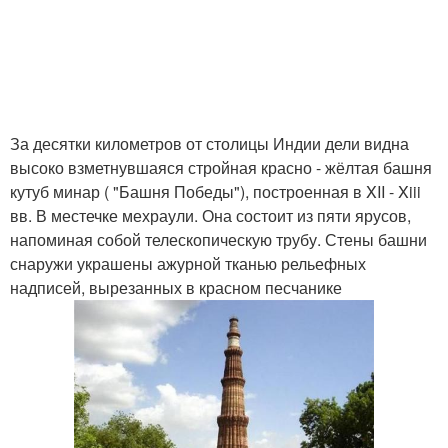
За десятки километров от столицы Индии дели видна
высоко взметнувшаяся стройная красно - жёлтая башня
кутуб минар ( "Башня Победы"), построенная в XII - Xiii
вв. В местечке мехраули. Она состоит из пяти ярусов,
напоминая собой телескопическую трубу. Стены башни
снаружи украшены ажурной тканью рельефных
надписей, вырезанных в красном песчанике