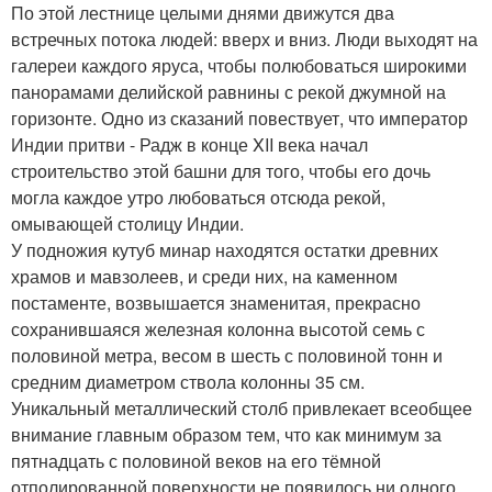
По этой лестнице целыми днями движутся два
встречных потока людей: вверх и вниз. Люди выходят на
галереи каждого яруса, чтобы полюбоваться широкими
панорамами делийской равнины с рекой джумной на
горизонте. Одно из сказаний повествует, что император
Индии притви - Радж в конце XII века начал
строительство этой башни для того, чтобы его дочь
могла каждое утро любоваться отсюда рекой,
омывающей столицу Индии.
У подножия кутуб минар находятся остатки древних
храмов и мавзолеев, и среди них, на каменном
постаменте, возвышается знаменитая, прекрасно
сохранившаяся железная колонна высотой семь с
половиной метра, весом в шесть с половиной тонн и
средним диаметром ствола колонны 35 см.
Уникальный металлический столб привлекает всеобщее
внимание главным образом тем, что как минимум за
пятнадцать с половиной веков на его тёмной
отполированной поверхности не появилось ни одного