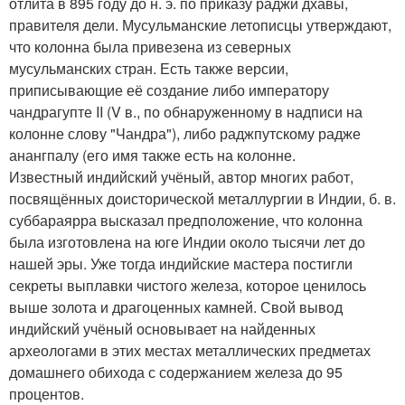
отлита в 895 году до н. э. по приказу раджи дхавы,
правителя дели. Мусульманские летописцы утверждают,
что колонна была привезена из северных
мусульманских стран. Есть также версии,
приписывающие её создание либо императору
чандрагупте II (V в., по обнаруженному в надписи на
колонне слову "Чандра"), либо раджпутскому радже
анангпалу (его имя также есть на колонне.
Известный индийский учёный, автор многих работ,
посвящённых доисторической металлургии в Индии, б. в.
суббараярра высказал предположение, что колонна
была изготовлена на юге Индии около тысячи лет до
нашей эры. Уже тогда индийские мастера постигли
секреты выплавки чистого железа, которое ценилось
выше золота и драгоценных камней. Свой вывод
индийский учёный основывает на найденных
археологами в этих местах металлических предметах
домашнего обихода с содержанием железа до 95
процентов.