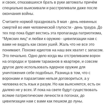
и своих, отказавшихся брать в руки автоматы причём
специально выискивали и расстреливали даже после
окончания войны.
Считаете нормой праздновать 9 мая - день невинных
смертей во имя человеческой глупости - день траура. До
тех пор пока будет вестись эта пропаганда патриотизма,
"Мужских яиц" и любви к оружию - цивилизации нам с
вами не видать как своих ушей. Жаль что не все это
понимают. Похоже идиотов на наш век хватит с запасом.
Это печально. Одно дело когда мы отстреливаем ворон
на огородах и травим тараканов в квартире, и совсем
другое дело использовать ядерное оружие для
уничтожения себе подобных. Разница в том, что с
воронами и паразитами нельзя договориться, а у
человека есть язык и разум. Но как выясняется, есть он
далеко не у всех. И пока на свете будут существовать
всякие патриотические личности в погонах, до
цивилизации нам с вами как пешком до луны.