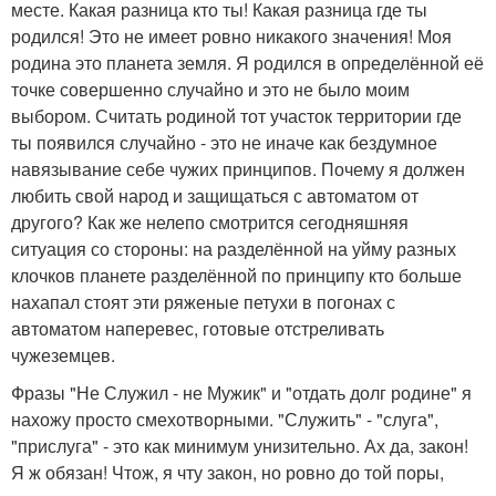
месте. Какая разница кто ты! Какая разница где ты
родился! Это не имеет ровно никакого значения! Моя
родина это планета земля. Я родился в определённой её
точке совершенно случайно и это не было моим
выбором. Считать родиной тот участок территории где
ты появился случайно - это не иначе как бездумное
навязывание себе чужих принципов. Почему я должен
любить свой народ и защищаться с автоматом от
другого? Как же нелепо смотрится сегодняшняя
ситуация со стороны: на разделённой на уйму разных
клочков планете разделённой по принципу кто больше
нахапал стоят эти ряженые петухи в погонах с
автоматом наперевес, готовые отстреливать
чужеземцев.
Фразы "Не Служил - не Мужик" и "отдать долг родине" я
нахожу просто смехотворными. "Служить" - "слуга",
"прислуга" - это как минимум унизительно. Ах да, закон!
Я ж обязан! Чтож, я чту закон, но ровно до той поры,