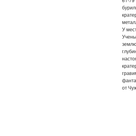
61-79
бурил
крате
метал
У мес
Учены
землю
глуби
насто
крате
грави
фанта
от Чу