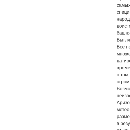
самых
специ
народ
доист
башня
Выгля
Все п
множе
датир
време
о том
огром
Возмо
неизв
Аризо
метео
разме
в рез