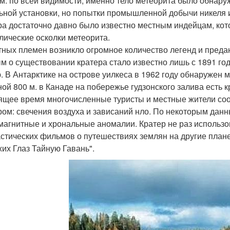
 м. по всей видимости, именно тело метеорита было обнар
ьной установки, но попытки промышленной добычи никеля 
ра достаточно давно было известно местным индейцам, ко
лические осколки метеорита.
тных племен возникло огромное количество легенд и преда
м о существовании кратера стало известно лишь с 1891 го
. В Антарктике на острове уилкеса в 1962 году обнаружен 
ной 800 м. в Канаде на побережье гудзонского залива есть к
ящее время многочисленные туристы и местные жители со
ром: свечения воздуха и зависаний нло. По некоторым дан
магнитные и хрональные аномалии. Кратер не раз использо
стических фильмов о путешествиях землян на другие план
жих Глаз Тайную Гавань".