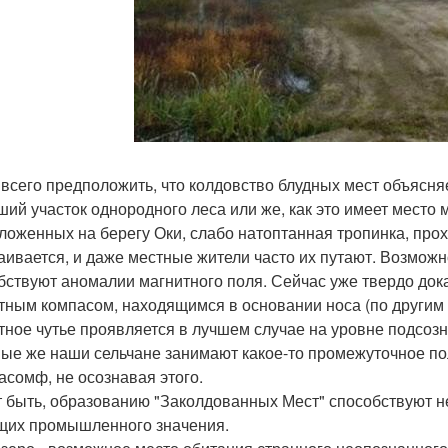
 всего предположить, что колдовство блудных мест объясня
ший участок однородного леса или же, как это имеет место
ложенных на берегу Оки, слабо натоптанная тропинка, прохо
аивается, и даже местные жители часто их путают. Возможн
бствуют аномалии магнитного поля. Сейчас уже твердо док
тным компасом, находящимся в основании носа (по другим д
тное чутье проявляется в лучшем случае на уровне подсозн
ые же наши сельчане занимают какое-то промежуточное по
асомф, не осознавая этого.
 быть, образованию "Заколдованных Мест" способствуют 
их промышленного значения.