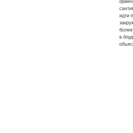
ориен
санти
идти 
закру
более
в блу
объяс