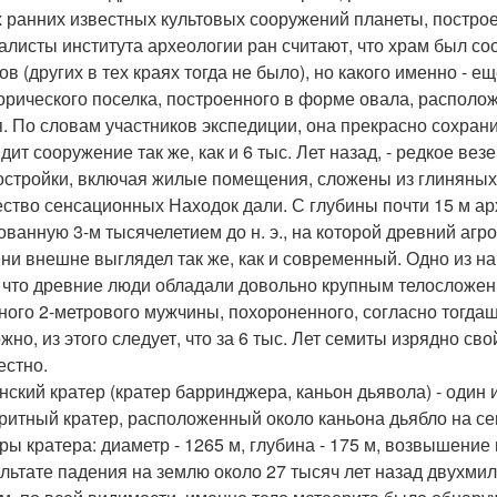
 ранних известных культовых сооружений планеты, построен
алисты института археологии ран считают, что храм был со
ов (других в тех краях тогда не было), но какого именно - е
орического поселка, построенного в форме овала, располо
. По словам участников экспедиции, она прекрасно сохранил
дит сооружение так же, как и 6 тыс. Лет назад, - редкое вез
остройки, включая жилые помещения, сложены из глиняных
ство сенсационных Находок дали. С глубины почти 15 м ар
ованную 3-м тысячелетием до н. э., на которой древний агр
ни внешне выглядел так же, как и современный. Одно из н
, что древние люди обладали довольно крупным телосложен
ного 2-метрового мужчины, похороненного, согласно тогдаш
жно, из этого следует, что за 6 тыс. Лет семиты изрядно св
естно.
нский кратер (кратер барринджера, каньон дьявола) - один
ритный кратер, расположенный около каньона дьябло на 
ры кратера: диаметр - 1265 м, глубина - 175 м, возвышение 
ультате падения на землю около 27 тысяч лет назад двухм