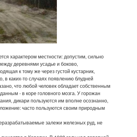
ется характером местности: допустим, сильно
 между деревнями усадье и боково,
дящая к тому же через густой кустарник,
о, в каких-то случаях появлению блудней
азано, что любой человек обладает собственным
анным - в коре головного мозга. У горожан
ания, дикари пользуются им вполне осознанно,
ложение: часто пользуются своим природным
неразрабатываемые залежи железных руд, не