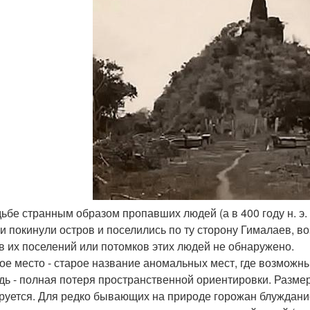
удьбе странным образом пропавших людей (а в 400 году н. э.
ни покинули остров и поселились по ту сторону Гималаев, 
в их поселений или потомков этих людей не обнаружено.
ое место - старое название аномальных мест, где возмож
дь - полная потеря пространственной ориентировки. Размер
руется. Для редко бывающих на природе горожан блуждание, 