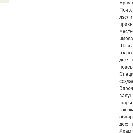
мрачн
Появл
лэсли
приви
местн
имела
Шары 
годов
десят
повер
Специ
созда
Впроч
валун
шары 
как о
обнар
десят
Храм 