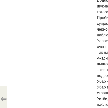
Водло
шукна
котор
Проби
сущес
черно
наблю
Уарас
очень
Так н
ужасн
вышло
тасс 
подро
Убар 
Убар 
стран
⇦
Уитби
наблю