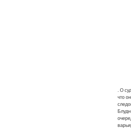
. О с
что о
следо
Блудн
очере
варьи