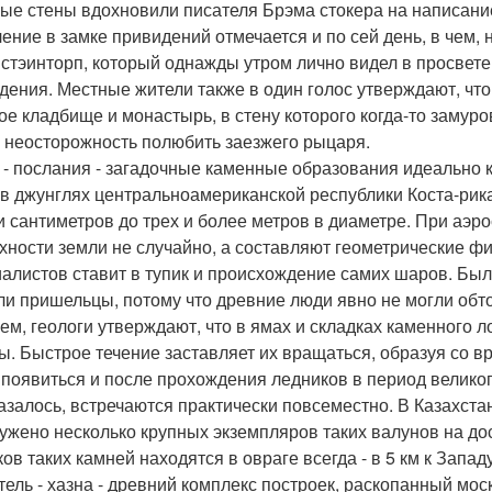
ые стены вдохновили писателя Брэма стокера на написание
ение в замке привидений отмечается и по сей день, в чем
 стэинторп, который однажды утром лично видел в просвете
дения. Местные жители также в один голос утверждают, чт
ое кладбище и монастырь, в стену которого когда-то заму
 неосторожность полюбить заезжего рыцаря.
- послания - загадочные каменные образования идеально 
 в джунглях центральноамериканской республики Коста-рик
и сантиметров до трех и более метров в диаметре. При аэр
хности земли не случайно, а составляют геометрические фи
алистов ставит в тупик и происхождение самих шаров. Был
ли пришельцы, потому что древние люди явно не могли обт
ем, геологи утверждают, что в ямах и складках каменного 
ы. Быстрое течение заставляет их вращаться, образуя со в
появиться и после прохождения ледников в период великого
казалось, встречаются практически повсеместно. В Казахста
ужено несколько крупных экземпляров таких валунов на до
ков таких камней находятся в овраге всегда - в 5 км к Запа
тель - хазна - древний комплекс построек, раскопанный мо