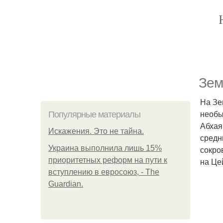
Зем
На Зе
необы
Популярные материалы
Абхая
Искажения. Это не тайна.
средн
Украина выполнила лишь 15%
сокро
приоритетных реформ на пути к
на Це
вступлению в евросоюз, - The
Guardian.