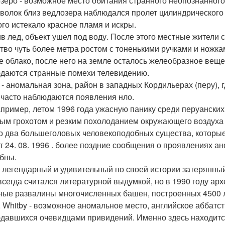
зеро - возможное место обитания странного неопознанного 
волок близ ведлозера наблюдался пролет цилиндрического 
ого истекало красное пламя и искры.
в лед, объект ушел под воду. После этого местные жители с
тво чуть более метра ростом с тоненькими ручками и ножка
е облако, после него на земле осталось желеобразное веще
даются странные помехи телевидению.
 - аномальная зона, район в западных Кордильерах (перу), 
 часто наблюдаются появления нло.
апример, летом 1996 года ужасную панику среди перуански
ым грохотом и резким похолоданием окружающего воздуха с
 два большеголовых человекоподобных существа, которые
от 24. 08. 1996 . более поздние сообщения о проявлениях 
бны.
- легендарный и удивительный по своей истории затерянны
всегда считался литературной выдумкой, но в 1990 году а
ные развалины многочисленных башен, построенных 4500 л
, Whitby - возможное аномальное место, английское аббатс
давшихся очевидцами привидений. Именно здесь находится 