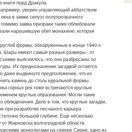
 книги лорд Дракула.
, например, уверен управляющий аббатством
 окна в замке силуэт полупрозрачного
о помимо замка призраки также облюбовали
ровали нарушившую обет монахиню, которая
круглой формы, обнаруженные в конце 1940-х
а. Шары имеют самые разные размеры - от
осъемке выяснилось, что они разбросаны по
гуры. Их предназначение загадкой остается.
о даже выдвинуто предположение, что их
очить камень до столь идеальной формы.
ложа горных рек тоже встречаются круглые
ременем круглые образования. Могли такие
 обледенения. Дело в том, что круглые загадки,
не при разработке песчаного карьера
статочно большой глубине. Еще несколько
ду от Жирновска волгоградской области.
сковскими археологами на севере Сирии, одно из