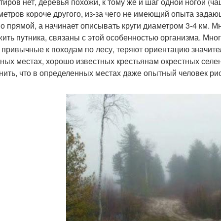
тиров нет, деревья похожи, к тому же и шаг одной ногой (ч
метров короче другого, из-за чего не имеющий опыта зада
по прямой, а начинает описывать круги диаметром 3-4 км. 
жить путника, связаны с этой особенностью организма. Мног
 привычные к походам по лесу, теряют ориентацию значител
дных местах, хорошо известных крестьянам окрестных селен
нить, что в определенных местах даже опытный человек рис