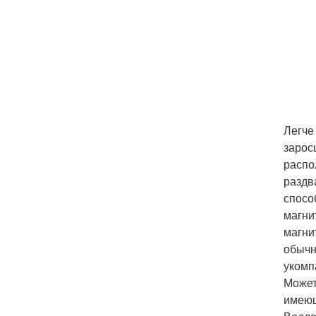
Легче
зарос
распо
раздв
спосо
магни
магни
обычн
укомп
Может
имеющ