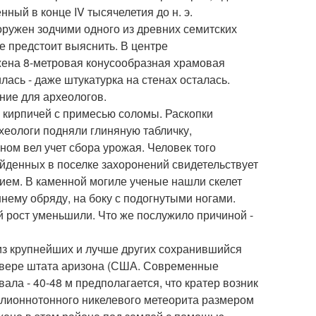
ный в конце IV тысячелетия до н. э.
оружен зодчими одного из древних семитских
ще предстоит выяснить. В центре
жена 8-метровая конусообразная храмовая
ась - даже штукатурка на стенах осталась.
ение для археологов.
 кирпичей с примесью соломы. Раскопки
хеологи подняли глиняную табличку,
оном вел учет сбора урожая. Человек того
айденных в поселке захоронений свидетельствует
ием. В каменной могиле ученые нашли скелет
нему обряду, на боку с подогнутыми ногами.
ой рост уменьшили. Что же послужило причиной -
 из крупнейших и лучше других сохранившийся
севере штата аризона (США. Современные
вала - 40-48 м предполагается, что кратер возник
иллионнотонного никелевого метеорита размером