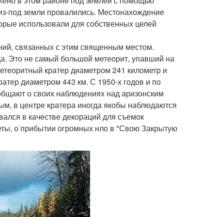
ужено в этом районе под землей с помощью
из-под земли провалились. Местонахождение
торые использовали для собственных целей
ний, связанных с этим священным местом.
да. Это не самый большой метеорит, упавший на
метеоритный кратер диаметром 241 километр и
ратер диаметром 443 км. С 1950-х годов и по
общают о своих наблюдениях над аризонским
ным, в центре кратера иногда якобы наблюдаются
вался в качестве декораций для съемок
еты, о прибытии огромных нло в "Свою Закрытую