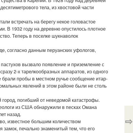
существа в Карелии. В 1928 году над деревней
десятиметрового тела, из хвостовой части
тали встречать на берегу некое головастое
ми. В 1932 году на деревню опустилось плотное
ство. Теперь в поселке шукнаволок
где, согласно данным перуанских уфологов,
х пастухов вызвало появление и приземление с
разу 2-х тарелкообразных аппаратов, из одного
 брали пробы в местном ручье сообщение итар-
аномальных явлений в этом районе были не столь
й город, погибший от неведомой катастрофы.
рхеологи из США обнаружили в песках Омана
ет назад.
⇨
тво, известное большим количеством
замок, печально знаменитый тем, что его