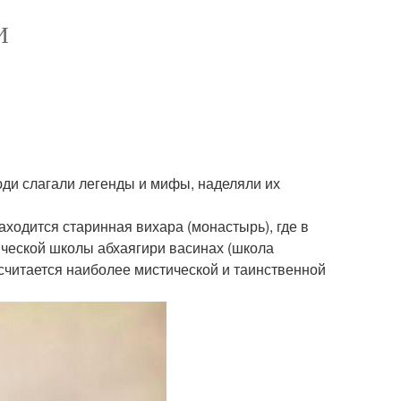
И
юди слагали легенды и мифы, наделяли их
аходится старинная вихара (монастырь), где в
ической школы абхаягири васинах (школа
 считается наиболее мистической и таинственной