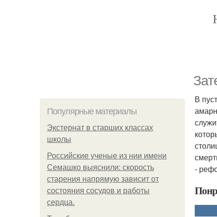
Зат
В пус
амарн
Популярные материалы
служи
Экстернат в старших классах
котор
школы
столи
Российские ученые из нии имени
смерт
Семашко выяснили: скорость
- реф
старения напрямую зависит от
Понр
состояния сосудов и работы
сердца.