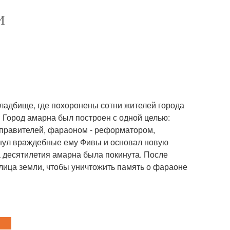
И
ладбище, где похоронены сотни жителей города
 Город амарна был построен с одной целью:
 правителей, фараоном - реформатором,
инул враждебные ему Фивы и основал новую
а десятилетия амарна была покинута. После
 лица земли, чтобы уничтожить память о фараоне