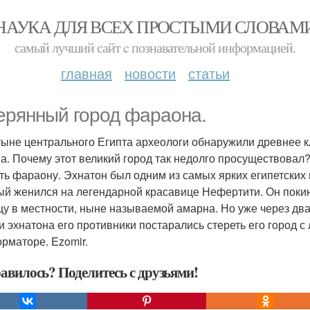
НАУКА ДЛЯ ВСЕХ ПРОСТЫМИ СЛОВАМ
самый лучший сайт c познавательной информацией.
главная
новости
статьи
ерянный город фараона.
тыне центрального Египта археологи обнаружили древнее к
а. Почему этот великий город так недолго просуществовал?
ть фараону. Эхнатон был одним из самых ярких египетских
ый женился на легендарной красавице Нефертити. Он пок
цу в местности, ныне называемой амарна. Но уже через дв
и эхнатона его противники постарались стереть его город с
орматоре. Ezomir.
авилось? Поделитесь с друзьями!