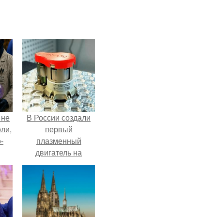
 не
В России создали
оли,
первый
-
плазменный
двигатель на
криптоне.