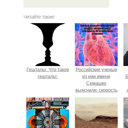
Читайте также
Гештальт. Что такое
Российские ученые
гештальт.
из нии имени
Б
Семашко
выяснили: скорость
старения напрямую
к
зависит от
е
состояния сосудов
и работы сердца.