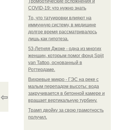
Тромботические осложнения и
COVID-19: что нужно знать
То, что татуировки влияют на
иммунную систему, в медицине
долгое время рассматривалось
лишь как гипотеза.
53-Летняя Джоке - одна из многих
женщин, которым помог фонд Spijt
van Tattoo, основанный в
Роттердаме.
Вихревые микро - ГЭС на реке с
малым перепадом высоты: вода
⇦
закручивается в бетонной камере и
вращает вертикальную турбину.
Трамп двойку за свою грамотность
получил.