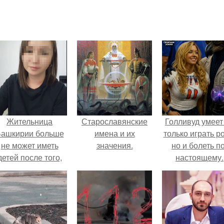
Жительница
Старославянские
Голливуд умеет
ашкирии больше
имена и их
только играть р
не может иметь
значения.
но и болеть по
детей после того,
настоящему.
ак медики сделали
й аборт на шестом
месяце
беременности и
оставили в матке