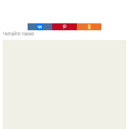
Читайте также
Пальцы гнутся в обратную сторону. Почему некоторые
люди умеют выгибать палец в обратную сторону?