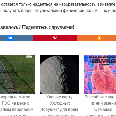
, остается только надеяться на изобретательность и интелле
б получить плоды от уникальной финиковой пальмы, но и о
авилось? Поделитесь с друзьями!
Вихревые микро -
Ученые карту
Российские уче
ГЭС на реке с
"Холодных
из нии имени
алым перепадом
Ловушек" для воды
Семашко
высоты: вода
на поверхности
выяснили: скоро