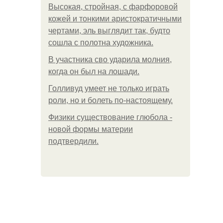
Высокая, стройная, с фарфоровой
кожей и тонкими аристократичными
чертами, эль выглядит так, будто
сошла с полотна художника.
В участника сво ударила молния,
когда он был на лошади.
Голливуд умеет не только играть
роли, но и болеть по-настоящему.
Физики существование глюбола -
новой формы материи
подтвердили.