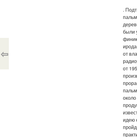
. Под
пальм
дерев
были 
финик
ирода
⇦
от вл
радио
от 19
произ
прора
пальм
около
проду
извес
идею 
пройд
практ