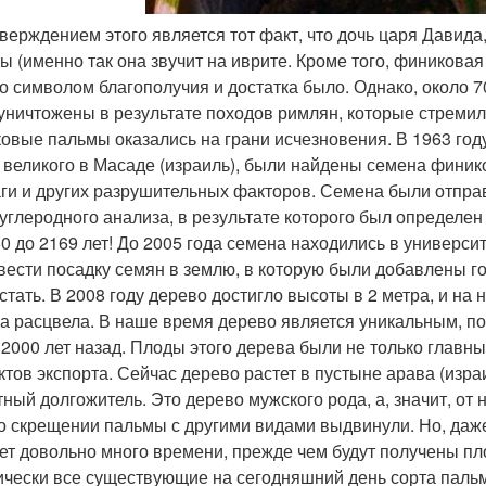
тверждением этого является тот факт, что дочь царя Давида
ы (именно так она звучит на иврите. Кроме того, финиковая
о символом благополучия и достатка было. Однако, около 7
уничтожены в результате походов римлян, которые стремилис
овые пальмы оказались на грани исчезновения. В 1963 год
 великого в Масаде (израиль), были найдены семена фини
аги и других разрушительных факторов. Семена были отпр
углеродного анализа, в результате которого был определен 
50 до 2169 лет! До 2005 года семена находились в универси
вести посадку семян в землю, в которую были добавлены г
стать. В 2008 году дерево достигло высоты в 2 метра, и на 
а расцвела. В наше время дерево является уникальным, по
 2000 лет назад. Плоды этого дерева были не только главн
ктов экспорта. Сейчас дерево растет в пустыне арава (изр
тный долгожитель. Это дерево мужского рода, а, значит, от
о скрещении пальмы с другими видами выдвинули. Но, даже 
ет довольно много времени, прежде чем будут получены пло
ически все существующие на сегодняшний день сорта паль