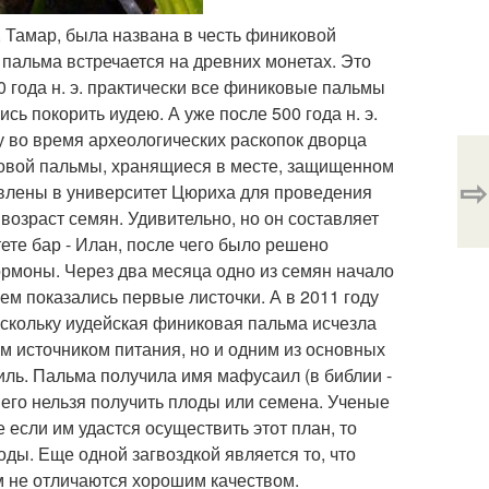
, Тамар, была названа в честь финиковой
 пальма встречается на древних монетах. Это
0 года н. э. практически все финиковые пальмы
ь покорить иудею. А уже после 500 года н. э.
у во время археологических раскопок дворца
ковой пальмы, хранящиеся в месте, защищенном
⇨
авлены в университет Цюриха для проведения
возраст семян. Удивительно, но он составляет
тете бар - Илан, после чего было решено
ормоны. Через два месяца одно из семян начало
нем показались первые листочки. А в 2011 году
скольку иудейская финиковая пальма исчезла
ым источником питания, но и одним из основных
аиль. Пальма получила имя мафусаил (в библии -
 него нельзя получить плоды или семена. Ученые
если им удастся осуществить этот план, то
ды. Еще одной загвоздкой является то, что
м не отличаются хорошим качеством.