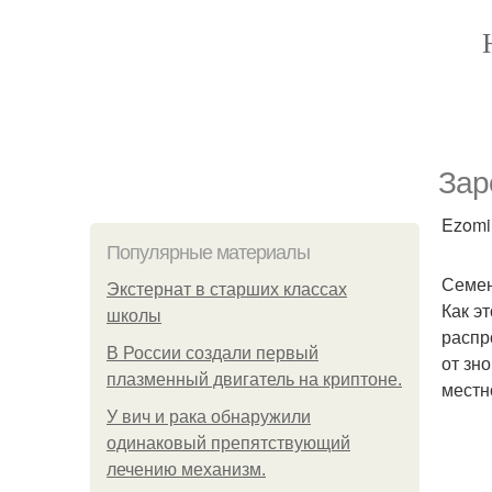
Зар
Ezomir
Популярные материалы
Семен
Экстернат в старших классах
Как э
школы
распр
В России создали первый
от зн
плазменный двигатель на криптоне.
местн
У вич и рака обнаружили
одинаковый препятствующий
лечению механизм.