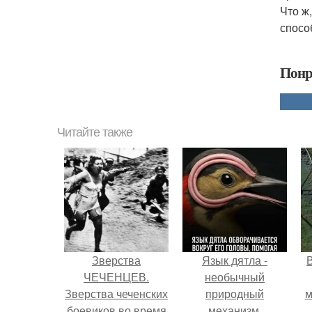
Что ж
спосо
Понр
Читайте также
Зверства
Язык дятла -
ЧЕЧЕНЦЕВ.
необычный
Зверства чеченских
природный
м
боевиков во время
механизм.