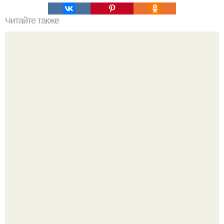
Читайте также
18 мая ушёл из жизни Жак фреско.
Опоссум - единственный сумчатый обитатель северной
америки.