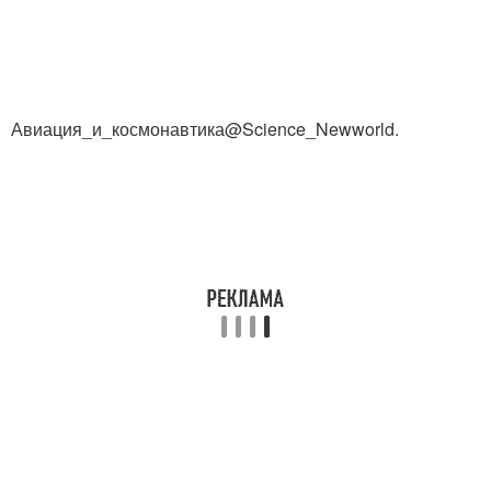
Авиация_и_космонавтика@Science_Newworld.