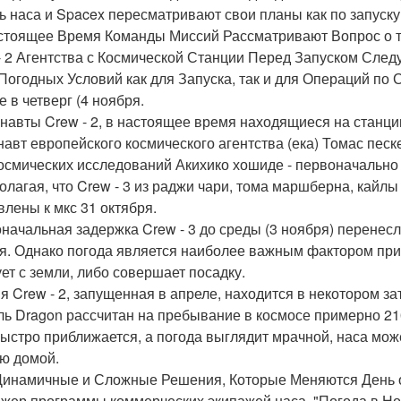
ь наса и Spacex пересматривают свои планы как по запуску,
стоящее Время Команды Миссий Рассматривают Вопрос о т
- 2 Агентства с Космической Станции Перед Запуском Сле
Погодных Условий как для Запуска, так и для Операций по 
е в четверг (4 ноября.
навты Crew - 2, в настоящее время находящиеся на станции
навт европейского космического агентства (ека) Томас песк
осмических исследований Акихико хошиде - первоначально 
олагая, что Crew - 3 из раджи чари, тома маршберна, кайлы
влены к мкс 31 октября.
начальная задержка Crew - 3 до среды (3 ноября) перенесл
я. Однако погода является наиболее важным фактором при 
ует с земли, либо совершает посадку.
я Crew - 2, запущенная в апреле, находится в некотором з
ль Dragon рассчитан на пребывание в космосе примерно 210
быстро приближается, а погода выглядит мрачной, наса мож
ю домой.
Динамичные и Сложные Решения, Которые Меняются День ото 
жер программы коммерческих экипажей наса. "Погода в Н