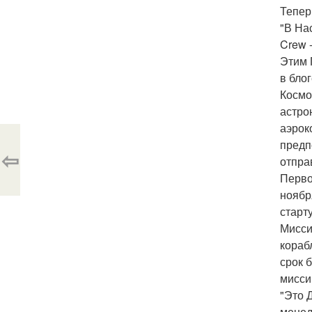
Тепер
"В На
Crew 
Этим 
в блог
Космо
астро
аэрок
предп
⇦
отпра
Перво
ноябр
старт
Мисси
кораб
срок 
мисси
"Это 
менед