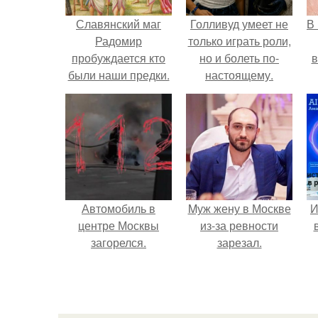
Славянский маг
Голливуд умеет не
В
Радомир
только играть роли,
пробуждается кто
но и болеть по-
в
были наши предки.
настоящему.
Кем были наши
предки?
Автомобиль в
Mуж жену в Москве
И
центре Москвы
из-за ревности
загорелся.
зарезал.