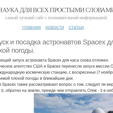
НАУКА ДЛЯ ВСЕХ ПРОСТЫМИ СЛОВАМ
самый лучший сайт c познавательной информацией.
главная
новости
статьи
уск и посадка астронавтов Spacex д
хой погоды.
ющий запуск астронавта Spacex для наса снова отложен.
ческое агентство США и Spacex перенесли запуск миссии Cr
ждународную космическую станцию, с воскресенья (7 ноября
емой плохой погоды в ближайшие дни.
и Spacex также рассматривают вопрос о том, следует ли в
- 2, обратно на землю, прежде чем отправлять Crew - 3 в неб