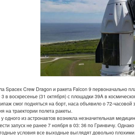
ла Spacex Crew Dragon и ракета Falcon 9 первоначально пл
- 3 в воскресенье (31 октября) с площадки 39A в космическ
кипаж смог подняться на борт, наса объявило о 72-часовой
ия на траектории полета ракеты.
 у одного из астронавтов возникла незначительная медици
ести запуск не ранее 7 ноября в 03: 36 по Гринвичу. Однако 
огодные условия все выходные выглядят довольно плохими,