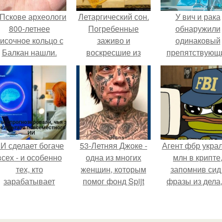
 Пскове археологи
Летаргический сон.
У вич и рака
800-летнее
Погребенные
обнаружили
исочное кольцо с
заживо и
одинаковый
Балкан нашли.
воскресшие из
препятствующ
мертвых.
лечению механи
И сделает богаче
53-Летняя Джоке -
Агент фбр украл
всех - и особенно
одна из многих
млн в крипте
тех, кто
женщин, которым
запомнив сид 
зарабатывает
помог фонд Spijt
фразы из дела,
меньше всего.
van Tattoo,
советовался 
основанный в
Chatgpt, как и
Роттердаме.
потратить.