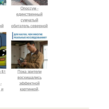
Опоссум -
единственный
сумчатый
ий
обитатель северной
зм.
америки.
 $1
Пока зрители
,
восхищались
-
эффектной
 и
картинкой,
с
создатели фильма
х
фактически
построили одну из