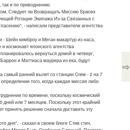
 так и по приводнению.
ом, Следует ли Возвращать Миссию Spacex
дующей Ротации Экипажа Из-за Связанных с
Спасению", - написали представители агентства
 - Шейн кимброу и Меган макартур из наса,
е и космонавт японского агентства
планировалось вернуться домой в четверг,
 Баррон и Маттиаса маурера из ека, будут
⇨
а самый ранний вылет со станции Crew - 2 на 7
определении того, когда каждая миссия либо
атруднении по времени, поскольку космический
 дней или 7 месяцев. Поскольку этот крайний
ет принять решение сначала доставить эту
дня", - сказал в своем блоге Стив стич,
оябре Может Быть Особенно Сложной, Поэтому