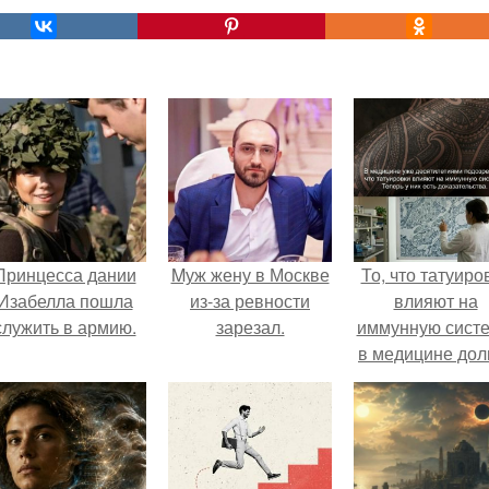
Принцесса дании
Mуж жену в Москве
То, что татуиро
Изабелла пошла
из-за ревности
влияют на
служить в армию.
зарезал.
иммунную систе
в медицине дол
время
рассматривало
лишь как гипоте