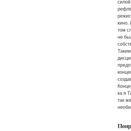
силой
рефле
режис
кино.
том с
не бы
собст
Таким
дисци
предп
конце
созда
Конце
ка я 
так ж
необх
Понр