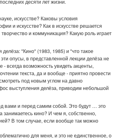
оследних десяти лет жизни.
ауке, искусстве? Каковы условия
офии и искусстве? Как в искусстве решается
 творчество и коммуникация? Какую роль играет
елёза: "Кино" (1983, 1985) и "что такое
 эти опусы, в представленной лекции делёза не
 - всегда возможность увидеть акценты,
чтении текста, да и вообще - приятно провести
осмотреть под новым углом на давно
афос выступления делёза, приводим небольшой
ед вами и перед самим собой. Это будут … это
да занимаетесь кино? И чем я, собственно,
ей? В том случае, если вообще так можно
роблематично для меня, и это не единственное, о