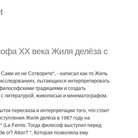
И
софа XX века Жиля делёза с
Сами их не Сотворите", - написал как-то Жиль
х исследованиях, пытающихся интерпретировать
 философскими традициями и создать
с литературой, живописью и кинематографом.
ок пересказа и интерпретации того, что стоит
ыступления Жиля делёза в 1987 году на
 (La Femis. Тогда философ выступил перед
 de cr? Ation? ", Которая позволила ему