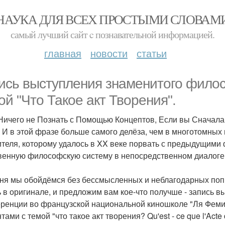
НАУКА ДЛЯ ВСЕХ ПРОСТЫМИ СЛОВАМ
самый лучший сайт c познавательной информацией.
главная
новости
статьи
ись выступления знаменитого фило
ой "Что Такое акт Творения".
Ничего не Познать с Помощью Концептов, Если вы Сначала 
. И в этой фразе больше самого делёза, чем в многотомны
теля, которому удалось в XX веке порвать с предыдущими
венную философскую систему в непосредственном диалоге 
ня мы обойдёмся без бессмысленных и неблагодарных попыт
ь в оригинале, и предложим вам кое-что получше - запись в
ренции во французской национальной киношколе "Ля Феми"
тами с темой "что такое акт творения? Qu'est - ce que l'Acte