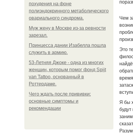
пораз
похудения на фоне
полиэндокринного метаболического
Чем з
овариального синдрома.
возни
Mуж жену в Москве из-за ревности
пробл
зарезал.
произ
Принцесса дании Изабелла пошла
Это т
служить в армию.
филос
53-Летняя Джоке - одна из многих
найдё
женщин, которым помог фонд Spijt
обрат
van Tattoo, основанный в
время
Роттердаме.
затас
вступ
Чего ждать после прививки:
основные симптомы и
Я бы 
рекомендации
будут
заним
сказа
Разум