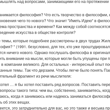
мышлять над вопросами, занимающими его на протяжении п
анимается философия? Что есть творчество в философии, н
кновения чего-то нового? Что значит "Иметь Идею" в филос
ема пространства и времени? Как между собой соотносятся
ведение искусства в обществе контроля?
е темы, которые подробнее рассмотрены в двух трудах Жиля д
офия? " (1991. безусловно, для тех, кто уже проштудировал
тся ничего нового. Однако послушать философа в оригинале
ить внимание на мысли, которые могли быть упущены при по
 в компании великого. Для остальных - интересный опыт п
канные темы. Так что дерзаем. Чтобы легче было понять П
ительный фрагмент из речи мыслителя:
хотел … я бы хотел поставить ряд вопросов. Поставить пер
 вопросы такого типа: чем вы, собственно, занимаетесь, ког
аюсь, когда я занимаюсь или надеюсь заниматься философи
ть об этих вещах.
еется, это затруднительно для вас, но это также и весьма п