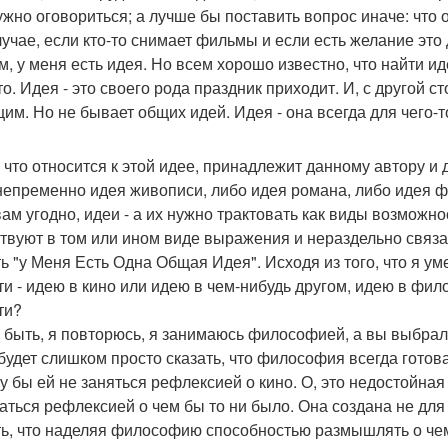
ужно оговориться; а лучше бы поставить вопрос иначе: что
лучае, если кто-то снимает фильмы и если есть желание это 
м, у меня есть идея. Но всем хорошо известно, что найти ид
о. Идея - это своего рода праздник приходит. И, с другой ст
щим. Но не бывает общих идей. Идея - она всегда для чего-т
 что относится к этой идее, принадлежит данному автору и д
непременно идея живописи, либо идея романа, либо идея ф
вам угодно, идеи - а их нужно трактовать как виды возможно
твуют в том или ином виде выражения и нераздельно связа
ть "у Меня Есть Одна Общая Идея". Исходя из того, что я ум
ти - идею в кино или идею в чем-нибудь другом, идею в фил
ти?
 быть, я повторюсь, я занимаюсь философией, а вы выбра
 будет слишком просто сказать, что философия всегда готов
у бы ей не заняться рефлексией о кино. О, это недостойная
аться рефлексией о чем бы то ни было. Она создана не для
ть, что наделяя философию способностью размышлять о чем