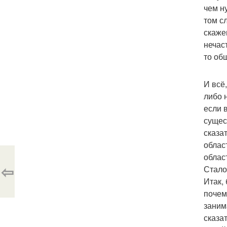
чем н
том с
скаже
нечаст
то об
И всё,
либо 
если 
сущес
сказа
облас
облас
⇦
Стало
Итак,
почем
заним
сказа