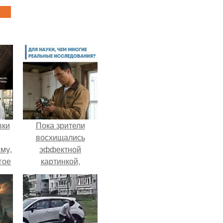
вки
Пока зрители
восхищались
му,
эффектной
гое
картинкой,
создатели фильма
сь
фактически
за.
построили одну из
самых точных
визуальных