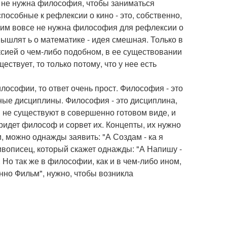
у не нужна философия, чтобы заниматься
пособные к рефлексии о кино - это, собственно,
ем им вовсе не нужна философия для рефлексии о
ышлят ь о математике - идея смешная. Только в
сией о чем-либо подобном, в ее существовании
ствует, то только потому, что у нее есть
лософии, то ответ очень прост. Философия - это
иные дисциплины. Философия - это дисциплина,
 не существуют в совершенно готовом виде, и
ридет философ и сорвет их. Концепты, их нужно
м, можно однажды заявить: "А Создам - ка я
 живописец, который скажет однажды: "А Напишу -
 Но так же в философии, как и в чем-либо ином,
енно Фильм", нужно, чтобы возникла