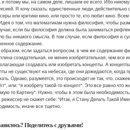
, и потому мы, на самом деле, лишаем ее всего. Ибо ником
ксией. Я хочу сказать: единственные люди, действительно с
серы или критики кино, или просто те, кто любит кино. Вс
 Идея о том, что математикам нужна философия, чтобы разм
лучае, если бы философия должна была заниматься рефлек
ло бы никакого смысла. В том случае, если философия и суще
венное содержание.
 образом, если задаться вопросом, в чем же содержание фи
плина созидательная, не менее изобретательная, чем все 
олагающая создавать или изобретать концепты. А концепты
пты не существуют на небесах, где они дожидаются, когда п
вать. Однако, разумеется, это происходит не так, что, скаже
пт", или: "я изобрету такой-то концепт". Это все равно что
Такую-то Картину". Нужно, чтобы в этом была необходимость.
е режиссер не скажет себе: "Итак, я Стану Делать Такой Им
одимость, иначе все тщетно.
авилось? Поделитесь с друзьями!