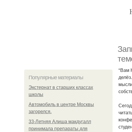
Зап
тем
"Вам 
делёз
Популярные материалы
мысли
Экстернат в старших классах
собст
школы
Автомобиль в центре Москвы
Сегод
загорелся.
читат
конфе
33-Летняя Алиша макдугалл
студен
принимала препараты для