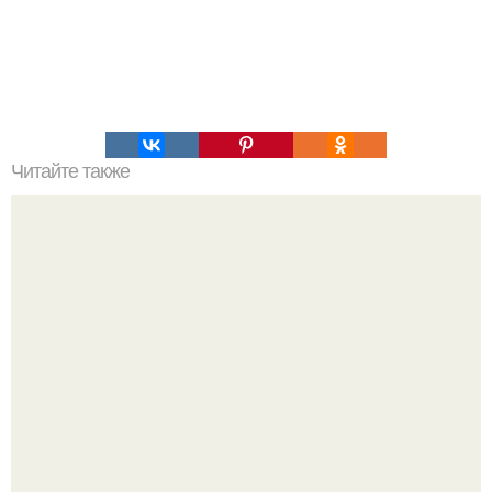
Читайте также
"Тайно Вышла Замуж" - 43-летняя исполнительница хита
"Прованс" связала себя узами брака с 36-летним певцом
с Украины рожденом Ануси.