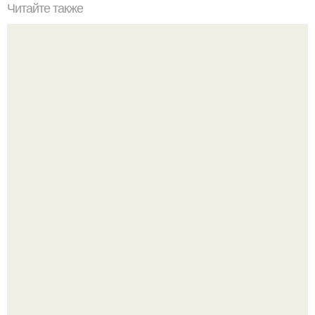
Читайте также
Каким способом восстановить мозг после алкоголизма.
Последствия алкогольной интоксикации
Опоссум - единственный сумчатый обитатель северной
америки.