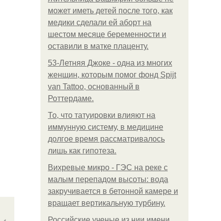
может иметь детей после того, как
медики сделали ей аборт на
шестом месяце беременности и
оставили в матке плаценту.
53-Летняя Джоке - одна из многих
женщин, которым помог фонд Spijt
van Tattoo, основанный в
Роттердаме.
То, что татуировки влияют на
иммунную систему, в медицине
долгое время рассматривалось
лишь как гипотеза.
Вихревые микро - ГЭС на реке с
малым перепадом высоты: вода
закручивается в бетонной камере и
вращает вертикальную турбину.
Российские ученые из нии имени