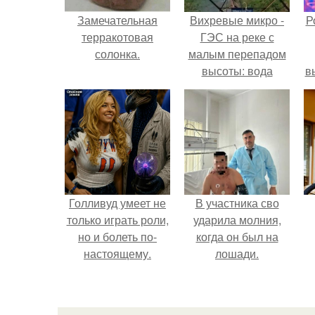
Замечательная
Вихревые микро -
Р
терракотовая
ГЭС на реке с
солонка.
малым перепадом
высоты: вода
в
закручивается в
с
бетонной камере и
вращает
с
вертикальную
турбину.
Голливуд умеет не
В участника сво
только играть роли,
ударила молния,
но и болеть по-
когда он был на
настоящему.
лошади.