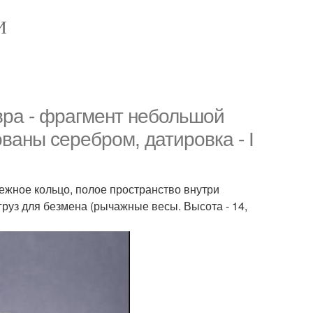
И
вра - фрагмент небольшой
ованы серебром, датировка - I
епежное кольцо, полое пространство внутри
груз для безмена (рычажные весы. Высота - 14,