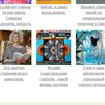
оссийские ученые
Кайлас и озеро
Машина сбил
из нии имени
манасаровар.
людей на
Семашко
пешеходном
ыяснили: скорость
переходе в Омс
тарения напрямую
пострадали 
зависит от
человек.
остояния сосудов
и работы сердца.
Эти занятия
Физики
У вич и рака
старение мозга
существование
обнаружили
замедлили.
глюбола - новой
одинаковый
формы материи
препятствующ
подтвердили.
лечению механи