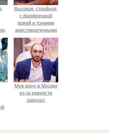
а
Высокая, стройная,
с фарфоровой
кожей и тонкими
ке,
аристократичными
8
чертами, эль
выглядит так, будто
сошла с полотна
художника.
Mуж жену в Москве
из-за ревности
зарезал.
ий
зм.