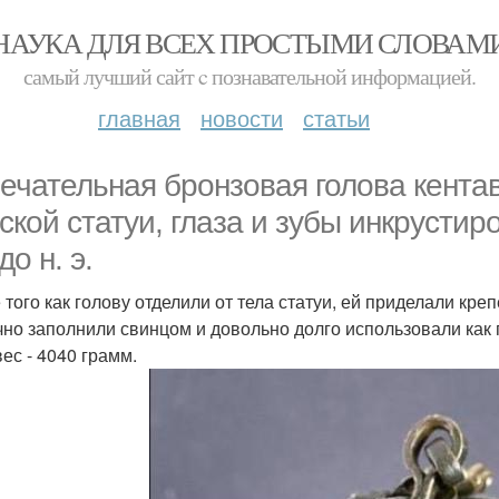
НАУКА ДЛЯ ВСЕХ ПРОСТЫМИ СЛОВАМ
самый лучший сайт c познавательной информацией.
главная
новости
статьи
ечательная бронзовая голова кента
ской статуи, глаза и зубы инкрустир
до н. э.
 того как голову отделили от тела статуи, ей приделали кр
чно заполнили свинцом и довольно долго использовали как 
вес - 4040 грамм.