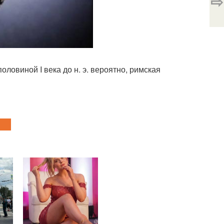
⇨
ловиной I века до н. э. вероятно, римская