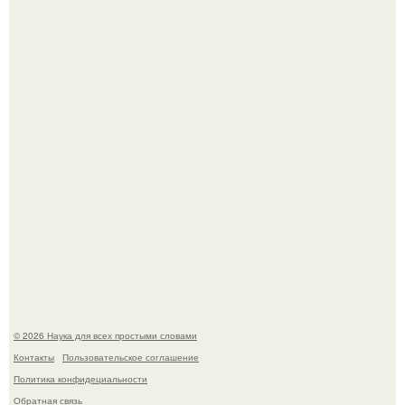
53-Летняя Джоке - одна из многих женщин, которым
помог фонд Spijt van Tattoo, основанный в Роттердаме.
Агент фбр украл $1 млн в крипте, запомнив сид - фразы
из дела, и советовался с Chatgpt, как их потратить.
© 2026 Наука для всех простыми словами
Контакты
Пользовательское соглашение
Политика конфидециальности
Обратная связь