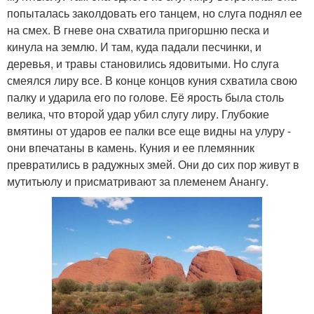
попыталась заколдовать его танцем, но слуга поднял ее
на смех. В гневе она схватила пригоршню песка и
кинула на землю. И там, куда падали песчинки, и
деревья, и травы становились ядовитыми. Но слуга
смеялся лиру все. В конце концов куния схватила свою
палку и ударила его по голове. Её ярость была столь
велика, что второй удар убил слугу лиру. Глубокие
вмятины от ударов ее палки все еще видны на улуру -
они впечатаны в камень. Куния и ее племянник
превратились в радужных змей. Они до сих пор живут в
мутитьюлу и присматривают за племенем Анангу.