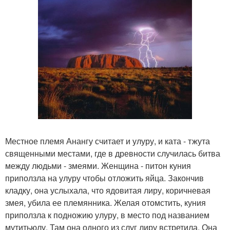
Местное племя Анангу считает и улуру, и ката - тжута
священными местами, где в древности случилась битва
между людьми - змеями. Женщина - питон куния
приползла на улуру чтобы отложить яйца. Закончив
кладку, она услыхала, что ядовитая лиру, коричневая
змея, убила ее племянника. Желая отомстить, куния
приползла к подножию улуру, в место под названием
мутитьюлу. Там она одного из слуг лиру встретила. Она