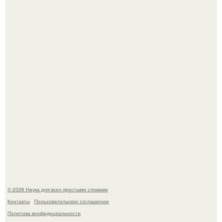
Астрофизики наконец размер крупнейшей из известных
галактик измерили.
Ученые "Гормон Мотивации нашли".
© 2026 Наука для всех простыми словами
Контакты
Пользовательское соглашение
Политика конфидециальности