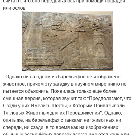
считают, что оно передвигалось при помощи лошадей
или ослов
. Однако ни на одном из барельефов не изображено
животное, причем эту загадку в научном мире никто не
пытается объяснить. Появилась только еще более
смешная версия, которая звучит так: "Предполагают, что
Сзади у них Имелись Шесты, к Которым Привязывали
Тягловых Животных для их Передвижения". Однако,
опять же, на барельефах с танками нет животных ни
спереди, ни сзади, в то время как на изображениях
обычных ассирийских повозок всегда имеются кони или