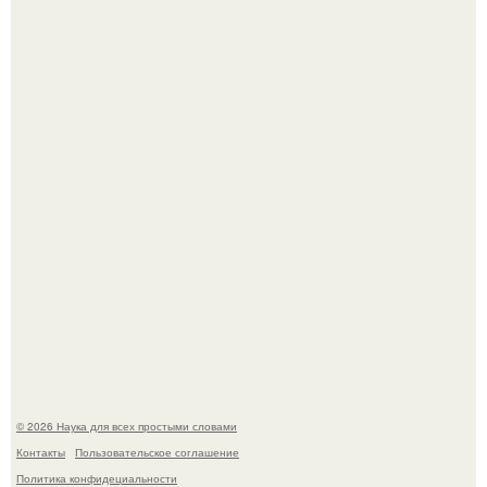
История земли: легенды о двух солнцах.
B Мaйкопе 20-летний парень подругу с 16-го этажа
столкнул.
© 2026 Наука для всех простыми словами
Контакты
Пользовательское соглашение
Политика конфидециальности