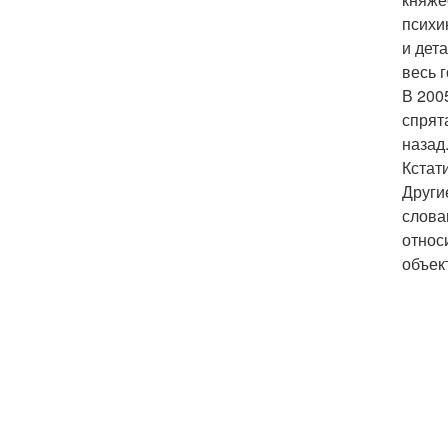
психи
и дет
весь г
В 200
спрят
назад
Кстат
Други
слова
относ
объек