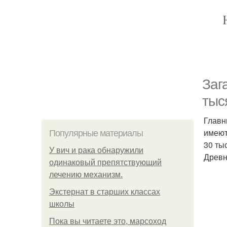
Заг
тыс
Главны
имеют
Популярные материалы
30 ты
У вич и рака обнаружили
Древн
одинаковый препятствующий
лечению механизм.
Экстернат в старших классах
школы
Пока вы читаете это, марсоход