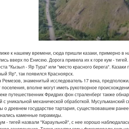
лиже к нашему времени, сюда пришли казаки, примерно в на
лись вверх по Енисею. Дорога привела их к горе кум - тигей
еста "Кызыл - Яр Тура" или "место красного берега". Казаки
ный Яр", так появился Красноярск.
 Ремезов, знаменитый исследователь 17 века, предположил
г поселения, вполне могут иметь рукотворное происхождени
веке путешественник Фридрих фон страленберг также обнару
й с уникальной механической обработкой. Мусульманский с
ы о древнем государстве тартария, существовавшем ранее в
нались каменные пирамиды.
кум - тигей назвали "Караульной", с нее хорошо наблюдалас
ское захоронение. Также изнутри горы фиксировали сильн