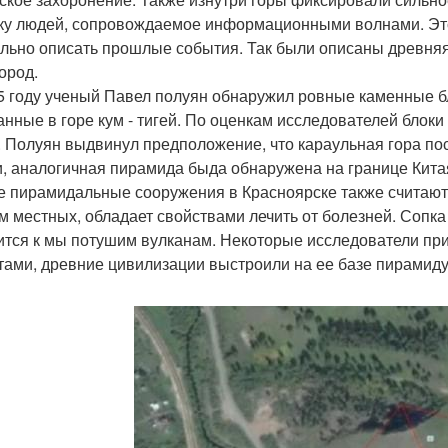
ку людей, сопровождаемое информационными волнами. Это
ально описать прошлые события. Так были описаны древня
ород.
5 году ученый Павел полуян обнаружил ровные каменные бл
анные в горе кум - тигей. По оценкам исследователей блоки
. Полуян выдвинул предположение, что караульная гора п
и, аналогичная пирамида быда обнаружена на границе Кита
е пирамидальные сооружения в Красноярске также считаютс
м местных, обладает свойствами лечить от болезней. Сопка
ится к мы потушим вулканам. Некоторые исследователи при
тами, древние цивилизации выстроили на ее базе пирамиду