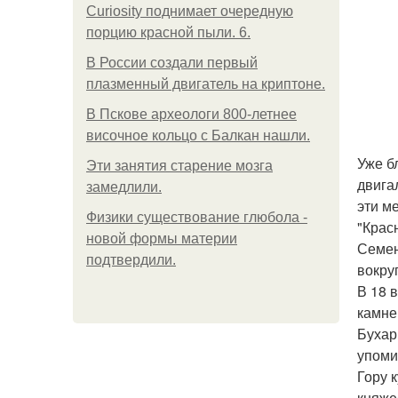
Curiosity поднимает очередную
порцию красной пыли. 6.
В России создали первый
плазменный двигатель на криптоне.
В Пскове археологи 800-летнее
височное кольцо с Балкан нашли.
Уже б
Эти занятия старение мозга
двига
замедлили.
эти м
Физики существование глюбола -
"Крас
новой формы материи
Семен
подтвердили.
вокру
В 18 
камне
Бухар
упоми
Гору 
княже