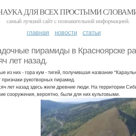
НАУКА ДЛЯ ВСЕХ ПРОСТЫМИ СЛОВАМ
самый лучший сайт c познавательной информацией.
главная
новости
статьи
адочные пирамиды в Красноярске ра
яч лет назад.
е из них - гора кум - тигей, получившая название "Караульн
 признаки рукотворных пирамид.
сяч лет назад здесь жили древние люди. На территории Сиб
ие сооружения, вероятно, были для них культовыми.