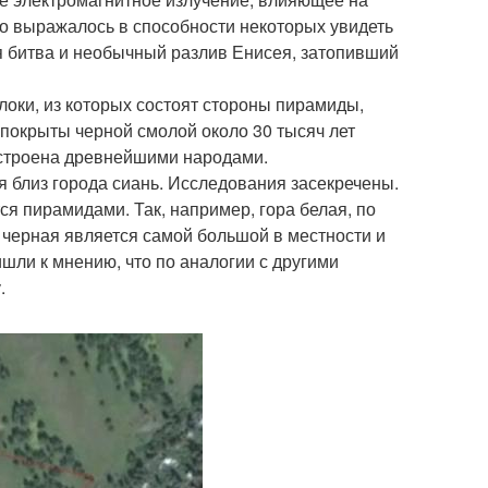
 выражалось в способности некоторых увидеть
я битва и необычный разлив Енисея, затопивший
оки, из которых состоят стороны пирамиды,
 покрыты черной смолой около 30 тысяч лет
остроена древнейшими народами.
я близ города сиань. Исследования засекречены.
я пирамидами. Так, например, гора белая, по
 черная является самой большой в местности и
шли к мнению, что по аналогии с другими
.