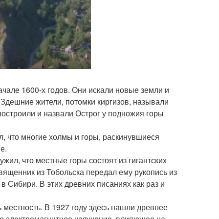
чале 1600-х годов. Они искали новые земли и
. Здешние жители, потомки киргизов, называли
 построили и назвали Острог у подножия горы
, что многие холмы и горы, раскинувшиеся
е.
жил, что местные горы состоят из гигантских
вященник из Тобольска передал ему рукопись из
 Сибири. В этих древних писаниях как раз и
ь местность. В 1927 году здесь нашли древнее
ое электромагнитное излучение, влияющее на