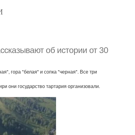
И
ссказывают об истории от 30
ая", гора "белая" и сопка "черная". Все три
ири они государство тартария организовали.