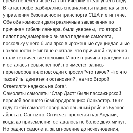
время перелета через атлантический океан упал в воду.
В катастрофе разбирались специалисты национального
управления безопасности транспорта США и египтяне.
Обе обе комиссии дали различные заключения по
причинам гибели лайнера. были уверены, что второй
пилот преднамеренно вызвал падение самолета,
поскольку у него были ярко выраженные суициидальные
наклонности. Египтяне считали, что причиной крушения
стали технические поломки. И хотя причина трагедии так
и осталась невыясненной, но имеется запись
переговоров пилотов: один спросил "что такое? Что что
такое? ты двигатели остановил? , на что Второй
Ответил:"я надеюсь на бога".
Самолеты самолеты "Стар Даст" были пассажирской
версией военного бомбардировщика Ланкастер. 1947
году такой самолет совершал обычный рейс из Буэнос-
айреса в Сантьяго. Он исчез, пролетая над Андами,
когда до приземления оставалось не более двух минут.
Но радист самолета, за мгновение до исчезновения,