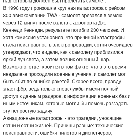
над которым должен был пролетать самолет.
В 1996 году произошла крупная катастрофа с рейсом
800 авиакомпании TWA - самолет врезался в землю
через 12 минут после взлета с аэропорта Дж.
Кеннеди.Кеннеди. результате погибли 230 человек. И
хотя комиссия установила, что причиной катастрофы
стала неисправность электропроводки, сотни очевидцев
утверждают, что видели, как к самолету приблизился
яркий луч света, а затем возник огненный шар.
Возможно, ответ кроится в том факте, что в это время
невдалеке проходили военные учения, и самолет мог
быть сбит по ошибке ракетой. Скорее всего, правду
знает фбр, ведь только спецслужбы имели полный
доступ к данным радаров, к информации военных баз и
иным источникам, которые могли бы помочь разгадать
эту непростую задачу.
Авиационные катастрофы - это трагедии, уносящие
сотни и сотни жизней. Причины разные: технические
неисправности, ошибки пилотов и диспетчеров,