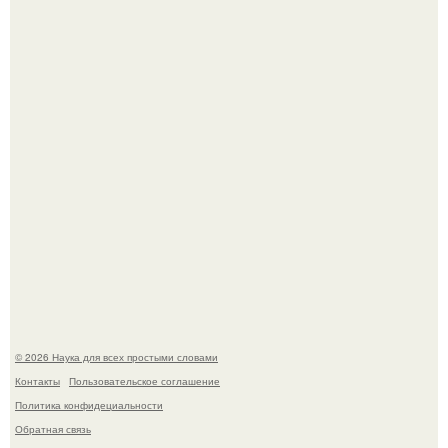
Эти занятия старение мозга замедлили.
Физики существование глюбола - новой формы материи
подтвердили.
© 2026 Наука для всех простыми словами
Контакты
Пользовательское соглашение
Политика конфидециальности
Обратная связь