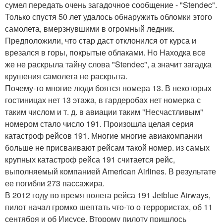
сумел передать очень загадочное сообщение - "Stendec".
Только спустя 50 лет удалось обнаружить обломки этого
самолета, вмерзнувшими в огромный ледник.
Предположили, что стар даст отклонился от курса и
врезался в горы, покрытые облаками. Но Находка все
же не раскрыла тайну слова "Stendec", а значит загадка
крушения самолета не раскрыта.
Почему-то многие люди боятся номера 13. В некоторых
гостиницах нет 13 этажа, в гардеробах нет номерка с
таким числом и т. д. в авиации таким "Несчастливым"
номером стало число 191. Произошла целая серия
катастроф рейсов 191. Многие многие авиакомпании
больше не присваивают рейсам такой номер. из самых
крупных катастроф рейса 191 считается рейс,
выполняемый компанией American Airlines. В результате
ее погибли 273 пассажира.
В 2012 году во время полета рейса 191 Jetblue Airways,
пилот начал громко шептать что-то о террористах, об 11
сентября и об Иисусе. Второму пилоту пришлось