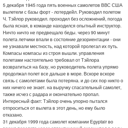
5 декабря 1945 года пять военных самолетов ВВС США
вылетели с базы форт - лотердейл. Руководил полетом
Ч. Тэйлор руководил. проходил без осложнений, погода
была ясная, в команде находился опытный инструктор.
Ничто ничто не предвещало беды. через 90 минут
полета летчики впали в состояние дезориентации - они
не узнавали местность, над которой пролегал их путь.
Компасы компасы из строя вышли. управления
полетами настоятельно требовал от Тэйлора
возвратиться на базу, но руководитель полета упрямо
продолжал полет все дальше в море. Вскоре вскоре
связь с самолетами была потеряна. и до сих пор никто о
них ничего не знает. на выручку спасательный самолет,
также исчез с радара и окончательно пропал.
Интересный факт: Тэйлор очень упорно пытался
отпроситься от вылета в этот день, но ему было
отказано.
31 декабря 1999 года самолет компании Egyptair во