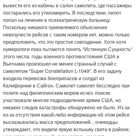
вывести его из кабины в салон самолета, где пассажиры
постарались его утихомирить. В последствии, пилот
попал на лечение в психиатрическую больницу.
Поскольку никакого приемлемого объяснения
невезучести рейсов с таким номером нет, можно только
предположить, что это простое совпадение. Хотя хотя
нумерологи пока пытаются понять "Истинную Сущность"
этого числа. годы военного противостояния США и
Вьетнама произошел не менее странный случай с
самолетом "Super Constellation L-1049". В его задачу
входила перевозка боеприпасов и солдат из
Калифорнии в Сайгон. Самолет самолет бесследно при
полете над филиппинским морем исчез. поиске
участвовали многие подразделения армии США, но
никаких следов катастрофы обнаружено не было. Из-за
из-за отсутствия какой-либо информации об этом рейсе
высказывалась масса предположений. , очевидцы
утверждают, что видели яркую вспышку света в районе,