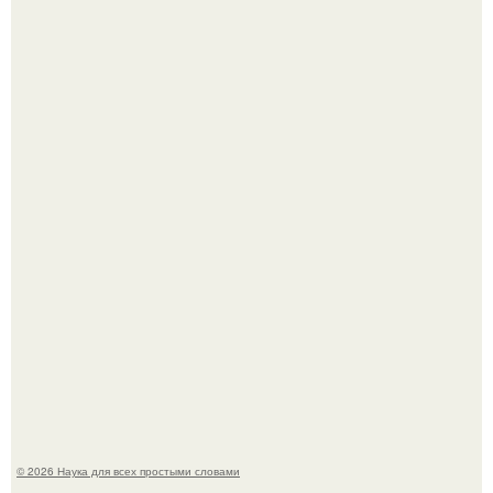
Голливуд умеет не только играть роли, но и болеть по-
настоящему.
В участника сво ударила молния, когда он был на
лошади.
© 2026 Наука для всех простыми словами