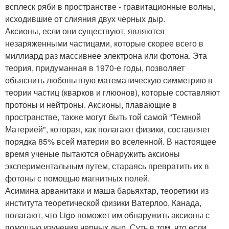
всплеск ряби в пространстве - гравитационные волны,
исходившие от слияния двух черных дыр.
Аксионы, если они существуют, являются
незаряженными частицами, которые скорее всего в
миллиард раз массивнее электрона или фотона. Эта
теория, придуманная в 1970-е годы, позволяет
объяснить любопытную математическую симметрию в
теории частиц (кварков и глюонов), которые составляют
протоны и нейтроны. Аксионы, плавающие в
пространстве, также могут быть той самой "Темной
Материей", которая, как полагают физики, составляет
порядка 85% всей материи во вселенной. В настоящее
время ученые пытаются обнаружить аксионы
экспериментальным путем, стараясь превратить их в
фотоны с помощью магнитных полей.
Асимина арванитаки и маша барьяхтар, теоретики из
института теоретической физики Ватерлоо, Канада,
полагают, что Ligo поможет им обнаружить аксионы с
помощью изучения черных дыр. Суть в том, что если