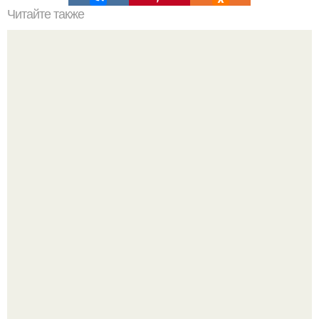
Читайте также
Не задумывались, почему лисички никогда не бывают
червивыми?
Думаете, лето автоматически решит проблему дефицита
витамина D?