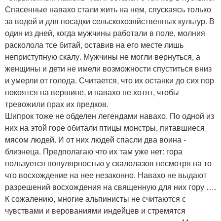
Спасенные навахо стали жить на нем, спускаясь только
за водой и для посадки сельскохозяйственных культур. В
один из дней, когда мужчины работали в поле, молния
расколола тсе битай, оставив на его месте лишь
неприступную скалу. Мужчины не могли вернуться, а
женщины и дети не имели возможности спуститься вниз
и умерли от голода. Считается, что их останки до сих пор
покоятся на вершине, и навахо не хотят, чтобы
тревожили прах их предков.
Шипрок тоже не обделен легендами навахо. По одной из
них на этой горе обитали птицы монстры, питавшиеся
мясом людей. И от них людей спасли два воина -
близнеца. Предполагаю что их там уже нет: гора
пользуется популярностью у скалолазов несмотря на то
что восхождение на нее незаконно. Навахо не выдают
разрешений восхождения на священную для них гору ….
К сожалению, многие альпинисты не считаются с
чувствами и верованиями индейцев и стремятся