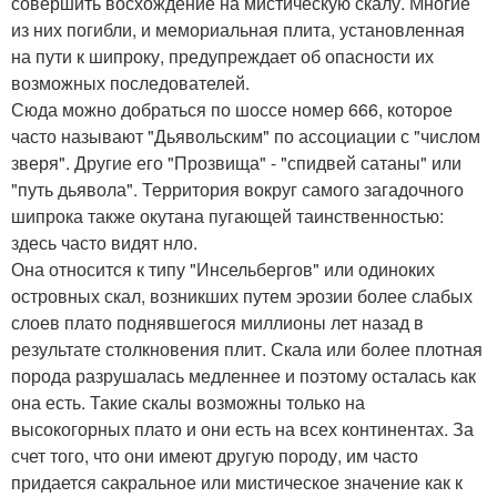
совершить восхождение на мистическую скалу. Многие
из них погибли, и мемориальная плита, установленная
на пути к шипроку, предупреждает об опасности их
возможных последователей.
Сюда можно добраться по шоссе номер 666, которое
часто называют "Дьявольским" по ассоциации с "числом
зверя". Другие его "Прозвища" - "спидвей сатаны" или
"путь дьявола". Территория вокруг самого загадочного
шипрока также окутана пугающей таинственностью:
здесь часто видят нло.
Она относится к типу "Инсельбергов" или одиноких
островных скал, возникших путем эрозии более слабых
слоев плато поднявшегося миллионы лет назад в
результате столкновения плит. Скала или более плотная
порода разрушалась медленнее и поэтому осталась как
она есть. Такие скалы возможны только на
высокогорных плато и они есть на всех континентах. За
счет того, что они имеют другую породу, им часто
придается сакральное или мистическое значение как к