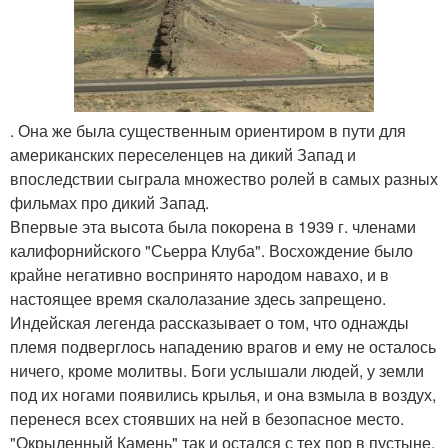
. Она же была существенным ориентиром в пути для
американских переселенцев на дикий Запад и
впоследствии сыграла множество ролей в самых разных
фильмах про дикий Запад.
Впервые эта высота была покорена в 1939 г. членами
калифорнийского "Сьерра Клуба". Восхождение было
крайне негативно воспринято народом навахо, и в
настоящее время скалолазание здесь запрещено.
Индейская легенда рассказывает о том, что однажды
племя подверглось нападению врагов и ему не осталось
ничего, кроме молитвы. Боги услышали людей, у земли
под их ногами появились крылья, и она взмыла в воздух,
перенеся всех стоявших на ней в безопасное место.
"Окрыленный Камень" так и остался с тех пор в пустыне.