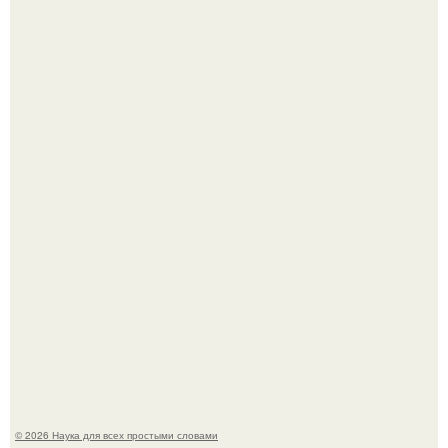
Принцесса дании Изабелла пошла служить в армию.
Мистические тайны кельнского собора.
© 2026 Наука для всех простыми словами