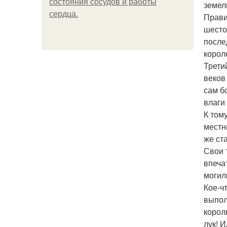
состояния сосудов и работы
земел
сердца.
Прави
шесто
после
корол
Трети
веков
сам б
влаги
К том
местн
же ст
Свои 
впеча
могил
Кое-ч
выпол
корол
лук! 