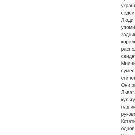
украш
седеи
Люди 
упоми
задни
корол
распо
свиде
Мнени
сумел
египе
Они р
Льва"
культ
над и
руков
Кстат
однов