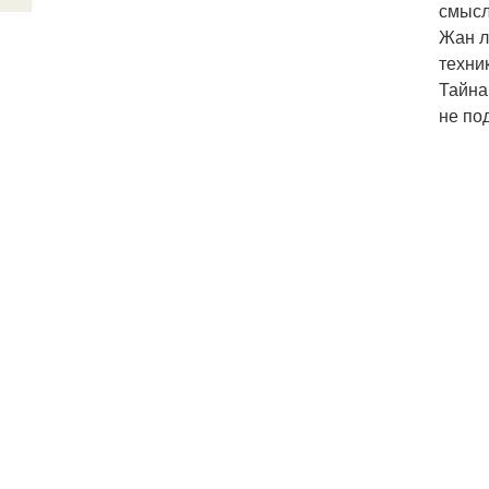
смысл
Жан л
техни
Тайна
не по