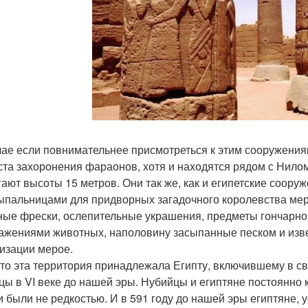
чае если повнимательнее присмотреться к этим сооружениям
ста захоронения фараонов, хотя и находятся рядом с Нило
гают высоты 15 метров. Они так же, как и египетские соору
ыпальницами для придворных загадочного королевства мерое
ные фрески, ослепительные украшения, предметы гончарног
ажениями животных, наполовину засыпанные песком и извес
изации мерое.
-то эта территория принадлежала Египту, включившему в св
цы в VI веке до нашей эры. Нубийцы и египтяне постоянно
и были не редкостью. И в 591 году до нашей эры египтяне, 