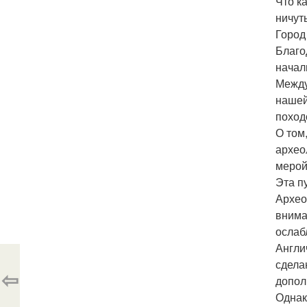
Что к
ничут
Город
Благо
начал
Между
нашей
поход
О том
архео
мерой
Эта п
Архео
внима
ослаб
Англи
сдела
⇦
допол
Однак