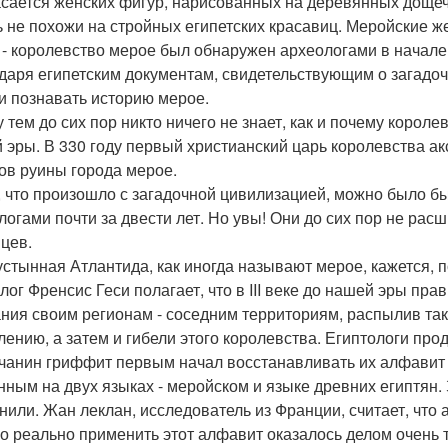
асается женских фигур, нарисованных на деревянных дощеч
ь не похожи на стройных египетских красавиц. Меройски
 - королевство мерое был обнаружен археологами в начале 
даря египетским документам, свидетельствующим о загадо
и познавать историю мерое.
 тем до сих пор никто ничего не знает, как и почему короле
 эры. В 330 году первый христианский царь королевства а
ов руины города мерое.
, что произошло с загадочной цивилизацией, можно было бы
логами почти за двести лет. Но увы! Они до сих пор не рас
цев.
устынная Атлантида, как иногда называют мерое, кажется, п
лог Френсис Геси полагает, что в III веке до нашей эры пр
ния своим регионам - соседним территориям, распылив так
лению, а затем и гибели этого королевства. Египтологи пр
чанин гриффит первым начал восстанавливать их алфавит е
нным на двух языках - меройском и языке древних египтян.
нили. Жан леклан, исследователь из Франции, считает, что а
о реально применить этот алфавит оказалось делом очень