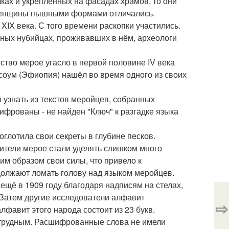
ках и укреплённых на фасадах храмов, то они
е женщины пышными формами отличались.
XIX века. С того времени раскопки участились.
чных нубийцах, проживавших в нём, археологи
вство мерое угасло в первой половине IV века
ксоум (Эфиопия) нашёл во время одного из своих
 узнать из текстов меройцев, собранных
шифрованы - не найден "Ключ" к разгадке языка
оглотила свои секреты в глубине песков.
авители мерое стали уделять слишком много
им образом свои силы, что привело к
одолжают ломать голову над языком меройцев.
щё в 1909 году благодаря надписям на стелах,
 Затем другие исследователи алфавит
⇨
лфавит этого народа состоит из 23 букв.
 трудным. Расшифрованные слова не имели