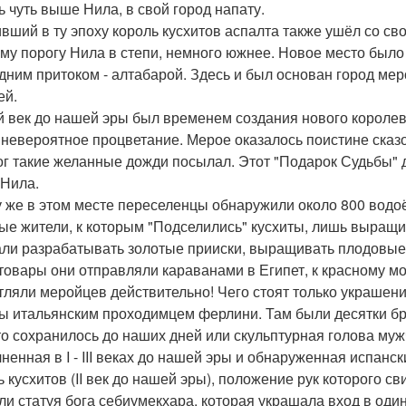
ь чуть выше Нила, в свой город напату.
вший в ту эпоху король кусхитов аспалта также ушёл со св
му порогу Нила в степи, немного южнее. Новое место было
дним притоком - алтабарой. Здесь и был основан город меро
ей.
й век до нашей эры был временем создания нового королев
 невероятное процветание. Мерое оказалось поистине ска
ог такие желанные дожди посылал. Этот "Подарок Судьбы"
 Нила.
у же в этом месте переселенцы обнаружили около 800 водо
ые жители, к которым "Подселились" кусхиты, лишь выращи
али разрабатывать золотые прииски, выращивать плодовые д
товары они отправляли караванами в Египет, к красному м
тляли меройцев действительно! Чего стоят только украшен
ы итальянским проходимцем ферлини. Там были десятки бр
то сохранилось до наших дней или скульптурная голова муж
ненная в I - III веках до нашей эры и обнаруженная испанс
ь кусхитов (II век до нашей эры), положение рук которого св
Или статуя бога себиумекхара, которая украшала вход в один