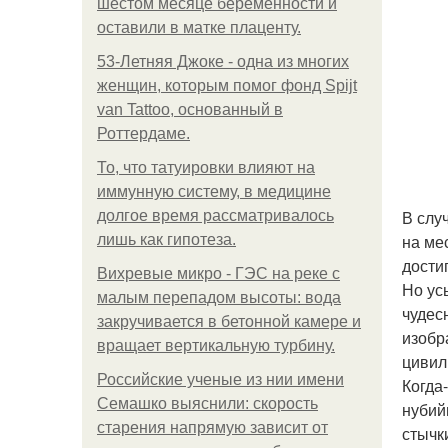
шестом месяце беременности и
оставили в матке плаценту.
53-Летняя Джоке - одна из многих
женщин, которым помог фонд Spijt
van Tattoo, основанный в
Роттердаме.
То, что татуировки влияют на
иммунную систему, в медицине
В слу
долгое время рассматривалось
на ме
лишь как гипотеза.
дости
Вихревые микро - ГЭС на реке с
Но ус
малым перепадом высоты: вода
чудес
закручивается в бетонной камере и
изобр
вращает вертикальную турбину.
цивил
Российские ученые из нии имени
Когда
Семашко выяснили: скорость
нубий
старения напрямую зависит от
стычк