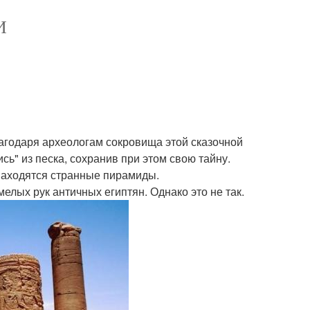
И
лагодаря археологам сокровища этой сказочной
сь" из песка, сохранив при этом свою тайну.
 находятся странные пирамиды.
лых рук античных египтян. Однако это не так.