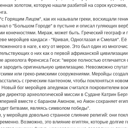
енная золотом, которую нашли разбитой на сорок кусочков,
нга.
"с Горящим Лицом", как их называли греки, восхищали гение
нал о "Большом Городе" в пустыне и описал гуляющих вер
ми конечностями. Мираж, может быть. Греческий географ и 
еве меройцев кандаси - "Кривая, Одноглазая и Смелая". Её
ложенного в наге, к югу от мерое. Это был один из многоч
тельствующих о них как о первой африканской цивилизации
е археолога Френсиса Геси: "мерое полностью отличается о
и зародить оригинальную цивилизацию. Невозможно спутать
тскими или греко-римскими сооружениями. Меройцы создали 
асстались с греческим пантеоном, чтобы поклоняться новому
. Новый бог меройцев апедемак считался покровителем вои
уре директор археологической миссии в Судане Катрин Берге
мперией вместе с бараном Амоном, но Амон сохраняет египет
одит битвами, являясь символом победы".
и, у меройцев довольно странное слияние религий: они покл
ременно. Возможно, это влияние египтян, которые долгие 