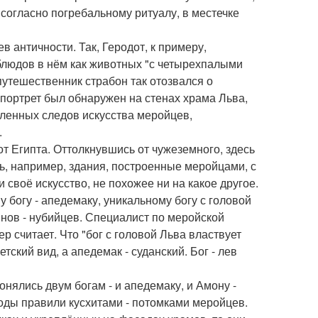
 согласно погребальному ритуалу, в местечке
в античности. Так, Геродот, к примеру,
блюдов в нём как животных "с четырехпалыми
путешественник страбон так отозвался о
 портрет был обнаружен на стенах храма Льва,
исленных следов искусства меройцев,
.
т Египта. Оттолкнувшись от чужеземного, здесь
, например, здания, построенные меройцами, с
своё искусство, не похожее ни на какое другое.
 богу - апедемаку, уникальному богу с головой
нов - нубийцев. Специалист по меройской
р считает. Что "бог с головой Льва властвует
ский вид, а апедемак - суданский. Бог - лев
онялись двум богам - и апедемаку, и Амону -
годы правили кусхитами - потомками меройцев.