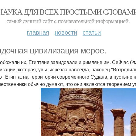
НАУКА ДЛЯ ВСЕХ ПРОСТЫМИ СЛОВАМ
самый лучший сайт c познавательной информацией.
главная
новости
статьи
адочная цивилизация мерое.
 обожали их. Египтяне завидовали и римляне им. Сейчас б
изации, которая, увы, исчезла навсегда, наконец "Возродили
 от Египта, на территории современного Судана, в пустыне
ественники обычно думают, что они являются творением уме