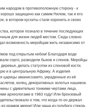
оим народом в противоположную сторону - к
 хорошо защищено как самим Нилом, так и его
е, в котором кусхиты стали хоронить и своих
ства, которое познало в течение последующих
зочным для жизни людей местом. Сюда словно
 дал возможность меройцам жить независимо от
ёмов под открытым небом! Благодаря воде
вали сорго, разводили быков и слонов. Меройцы
еревья, делать статуэтки из слоновой кости.
орю и в центральную Африку. А изделия
ия царицы аманисхакето, украденные из её
аслетов, колец, декоративных золотых нашивок.
чины с удивительно тонкими чертами лица,
кими археологами в 1963 году! Или бронзовый
идетельствовало о том, что когда-то он держал
 из храмов мерое! Или чаша из голубого стекла,