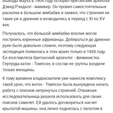
Выводы мауха в 1905 году оспорил британский археолог
Дэвид Рэндалл - макивер. Он провел самостоятельные
раскопки в большом зимбабве и заявил, что строения не
такие уж и древние и возводились в период с XI по XV
век.
Получалось, что большой зимбабве вполне могли
построить коренные африканцы. Добираться до древних
руин было довольно сложно, поэтому следующая
экспедиция появилась в этих краях только в 1929 году.
Ее возглавляла британский археолог - феминистка
Гертруда катон - Томпсон, в состав ее группы входили
только женщины.
К тому времени кладоискатели уже нанесли комплексу
такой урон, что катон - Томпсон была вынуждена начать
работу с поисков нетронутых строений. Отважная
исследовательница решила использовать для своих
поисков самолет. Ей удалось договориться насчет
крылатой машины, она лично поднялась с пилотом в