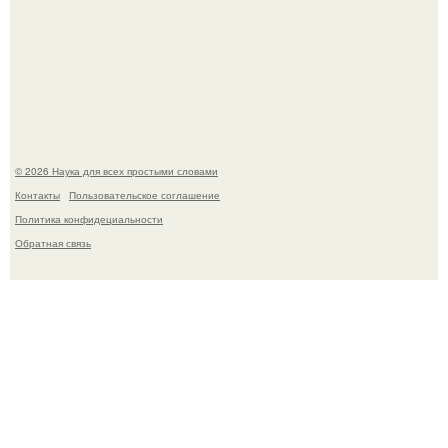
Учёные живую клетку из неживых молекул собрали.
© 2026 Наука для всех простыми словами
Контакты
Пользовательское соглашение
Политика конфидециальности
Обратная связь