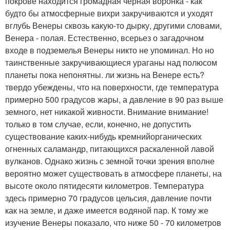
покрове находится громадная черная воронка - как
будто бы атмосферные вихри закручиваются и уходят
вглубь Венеры сквозь какую-то дырку, другими словами,
Венера - полая. Естественно, всерьез о загадочном
входе в подземелья Венеры никто не упоминал. Но но
таинственные закручивающиеся ураганы над полюсом
планеты пока непонятны. ли жизнь на Венере есть?
твердо убеждены, что на поверхности, где температура
примерно 500 градусов жары, а давление в 90 раз выше
земного, нет никакой живности. Внимание внимание!
только в том случае, если, конечно, не допустить
существование каких-нибудь кремнийорганических
огненных саламандр, питающихся раскаленной лавой
вулканов. Однако жизнь с земной точки зрения вполне
вероятно может существовать в атмосфере планеты, на
высоте около пятидесяти километров. Температура
здесь примерно 70 градусов цельсия, давление почти
как на земле, и даже имеется водяной пар. К тому же
изучение Венеры показало, что ниже 50 - 70 километров