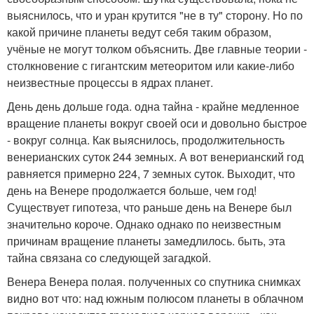
выяснилось, что и уран крутится "не в ту" сторону. Но по
какой причине планеты ведут себя таким образом,
учёные не могут толком объяснить. Две главные теории -
столкновение с гигантским метеоритом или какие-либо
неизвестные процессы в ядрах планет.
День день дольше года. одна тайна - крайне медленное
вращение планеты вокруг своей оси и довольно быстрое
- вокруг солнца. Как выяснилось, продолжительность
венерианских суток 244 земных. А вот венерианский год
равняется примерно 224, 7 земных суток. Выходит, что
день на Венере продолжается больше, чем год!
Существует гипотеза, что раньше день на Венере был
значительно короче. Однако однако по неизвестным
причинам вращение планеты замедлилось. быть, эта
тайна связана со следующей загадкой.
Венера Венера полая. полученных со спутника снимках
видно вот что: над южным полюсом планеты в облачном