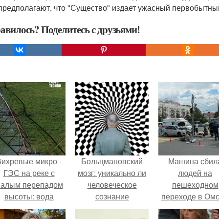
предполагают, что "Существо" издает ужасный первобытный 
авилось? Поделитесь с друзьями!
Вихревые микро -
Больцмановский
Машина сбил
ГЭС на реке с
мозг: уникально ли
людей на
алым перепадом
человеческое
пешеходном
высоты: вода
сознание
переходе в Омс
закручивается в
пострадали 