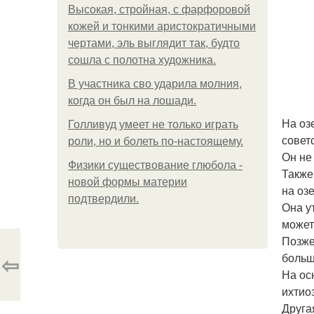
Высокая, стройная, с фарфоровой
кожей и тонкими аристократичными
чертами, эль выглядит так, будто
сошла с полотна художника.
В участника сво ударила молния,
когда он был на лошади.
На оз
Голливуд умеет не только играть
совет
роли, но и болеть по-настоящему.
Он не
Физики существование глюбола -
Также
новой формы материи
на оз
подтвердили.
Она у
может
Позже
⇦
больш
На ос
ихтио
Друга