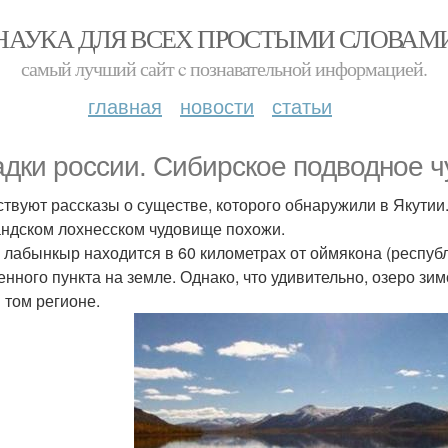
НАУКА ДЛЯ ВСЕХ ПРОСТЫМИ СЛОВАМ
самый лучший сайт c познавательной информацией.
главная
новости
статьи
адки россии. Сибирское подводное 
твуют рассказы о существе, которого обнаружили в Якутии.
ндском лохнесском чудовище похожи.
 лабынкыр находится в 60 километрах от оймякона (республ
енного пункта на земле. Однако, что удивительно, озеро зим
в том регионе.