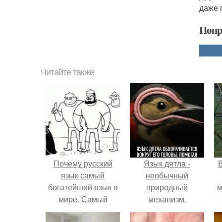
даже 
Понр
Читайте также
Почему русский
Язык дятла -
язык самый
необычный
богатейший язык в
природный
м
мире. Самый
механизм.
лучший и самый