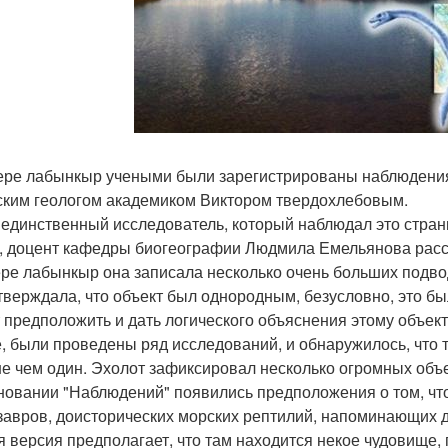
ере лабынкыр учеными были зарегистрированы наблюдения
ским геологом академиком Виктором твердохлебовым.
 единственный исследователь, который наблюдал это стран
, доцент кафедры биогеографии Людмила Емельянова расск
ере лабынкыр она записала несколько очень больших подво
тверждала, что объект был однородным, безусловно, это был
 предположить и дать логического объяснения этому объект
, были проведены ряд исследований, и обнаружилось, что т
е чем один. Эхолот зафиксировал несколько огромных объ
новании "Наблюдений" появились предположения о том, что
завров, доисторических морских рептилий, напоминающих д
я версия предполагает, что там находится некое чудовище