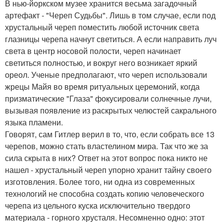
В нью-йоркском музее хранится весьма загадочный
артефакт - "Череп Судьбы". Лишь в том случае, если под
хрустальный череп поместить любой источник света
глазницы черепа начнут светиться. А если направить луч
света в центр носовой полости, череп начинает
светиться полностью, и вокруг него возникает яркий
ореол. Ученые предполагают, что череп использовали
жрецы Майя во время ритуальных церемоний, когда
призматические "Глаза" фокусировали солнечные лучи,
вызывая появление из раскрытых челюстей сакрального
языка пламени.
Говорят, сам Гитлер верил в то, что, если собрать все 13
черепов, можно стать властелином мира. Так что же за
сила скрыта в них? Ответ на этот вопрос пока никто не
нашел - хрустальный череп упорно хранит тайну своего
изготовления. Более того, ни одна из современных
технологий не способна создать копию человеческого
черепа из цельного куска исключительно твердого
материала - горного хрусталя. Несомненно одно: этот