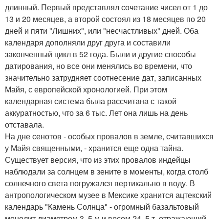
длинный. Первый представлял сочетание чисел от 1 до
13 и 20 месяцев, а второй состоял из 18 месяцев по 20
дней и пяти "Лишних", или "несчастливых" дней. Оба
календаря дополняли друг друга и составили
законченный цикл в 52 года. Были и другие способы
датирования, но все они менялись во времени, что
значительно затрудняет соотнесение дат, записанных
Майя, с европейской хронологией. При этом
календарная система была рассчитана с такой
аккуратностью, что за 6 тыс. Лет она лишь на день
отставала.
На дне сенотов - особых провалов в земле, считавшихся
у Майя священными, - хранится еще одна тайна.
Существует версия, что из этих провалов индейцы
наблюдали за солнцем в зените в моменты, когда столб
солнечного света погружался вертикально в воду. В
антропологическом музее в Мексике хранится ацтекский
календарь "Камень Солнца" - огромный базальтовый
монолит диаметром 3, 5 м и весом 24, 5 т, отражающий