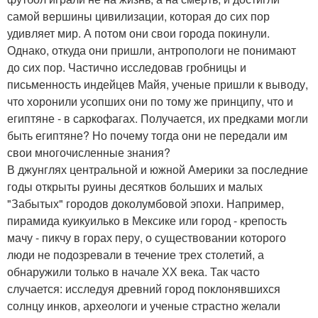
самой вершины цивилизации, которая до сих пор
удивляет мир. А потом они свои города покинули.
Однако, откуда они пришли, антропологи не понимают
до сих пор. Частично исследовав гробницы и
письменность индейцев Майя, ученые пришли к выводу,
что хоронили усопших они по тому же принципу, что и
египтяне - в саркофагах. Получается, их предками могли
быть египтяне? Но почему тогда они не передали им
свои многочисленные знания?
В джунглях центральной и южной Америки за последние
годы открыты руины десятков больших и малых
"Забытых" городов доколумбовой эпохи. Например,
пирамида куикуилько в Мексике или город - крепость
мачу - пикчу в горах перу, о существовании которого
люди не подозревали в течение трех столетий, а
обнаружили только в начале ХХ века. Так часто
случается: исследуя древний город поклонявшихся
солнцу инков, археологи и ученые страстно желали