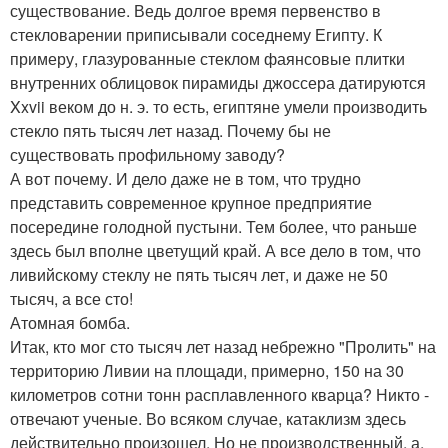
существование. Ведь долгое время первенство в
стекловарении приписывали соседнему Египту. К
примеру, глазурованные стеклом фаянсовые плитки
внутренних облицовок пирамиды джоссера датируются
Xxvii веком до н. э. то есть, египтяне умели производить
стекло пять тысяч лет назад. Почему бы не
существовать профильному заводу?
А вот почему. И дело даже не в том, что трудно
представить современное крупное предприятие
посередине голодной пустыни. Тем более, что раньше
здесь был вполне цветущий край. А все дело в том, что
ливийскому стеклу не пять тысяч лет, и даже не 50
тысяч, а все сто!
Атомная бомба.
Итак, кто мог сто тысяч лет назад небрежно "Пролить" на
территорию Ливии на площади, примерно, 150 на 30
километров сотни тонн расплавленного кварца? Никто -
отвечают ученые. Во всяком случае, катаклизм здесь
действительно произошел. Но не производственный, а,