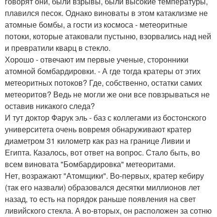
говорят они, были взрывы, были высокие температуры,
плавился песок. Однако виноваты в этом катаклизме не
атомные бомбы, а гости из космоса - метеоритные
потоки, которые атаковали пустыню, взорвались над ней
и превратили кварц в стекло.
Хорошо - отвечают им первые ученые, сторонники
атомной бомбардировки. - А где тогда кратеры от этих
метеоритных потоков? Где, собственно, остатки самих
метеоритов? Ведь не могли же они все повзрываться не
оставив никакого следа?
И тут доктор Фарук эль - баз с коллегами из бостонского
университета очень вовремя обнаруживают кратер
диаметром 31 километр как раз на границе Ливии и
Египта. Казалось, вот ответ на вопрос. Стало быть, во
всем виновата "Бомбардировка" метеоритами.
Нет, возражают "Атомщики". Во-первых, кратер кебиру
(так его назвали) образовался десятки миллионов лет
назад, то есть на порядок раньше появления на свет
ливийского стекла. А во-вторых, он расположен за сотню