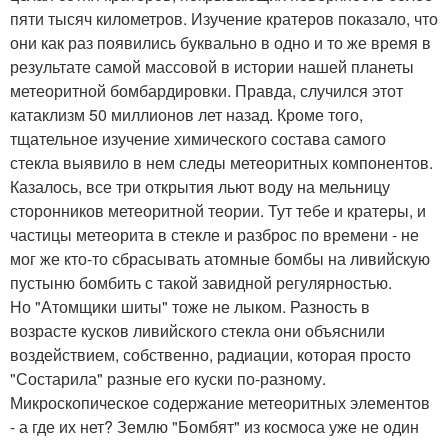
пяти тысяч километров. Изучение кратеров показало, что
они как раз появились буквально в одно и то же время в
результате самой массовой в истории нашей планеты
метеоритной бомбардировки. Правда, случился этот
катаклизм 50 миллионов лет назад. Кроме того,
тщательное изучение химического состава самого
стекла выявило в нем следы метеоритных компонентов.
Казалось, все три открытия льют воду на мельницу
сторонников метеоритной теории. Тут тебе и кратеры, и
частицы метеорита в стекле и разброс по времени - не
мог же кто-то сбрасывать атомные бомбы на ливийскую
пустыню бомбить с такой завидной регулярностью.
Но "Атомщики шиты" тоже не лыком. Разность в
возрасте кусков ливийского стекла они объяснили
воздействием, собственно, радиации, которая просто
"Состарила" разные его куски по-разному.
Микроскопическое содержание метеоритных элементов
- а где их нет? Землю "Бомбят" из космоса уже не один