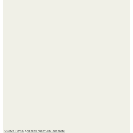
Жительница Башкирии больше не может иметь детей
после того, как медики сделали ей аборт на шестом
месяце беременности и оставили в матке плаценту.
В Пскове археологи 800-летнее височное кольцо с
Балкан нашли.
© 2026 Наука для всех простыми словами