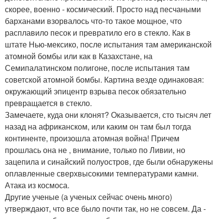
скорее, военно - космический. Просто над песчаными
барханами взорвалось что-то такое мощное, что
расплавило песок и превратило его в стекло. Как в
штате Нью-мексико, после испытания там американской
атомной бомбы или как в Казахстане, на
Семипалатинском полигоне, после испытания там
советской атомной бомбы. Картина везде одинаковая:
окружающий эпицентр взрыва песок обязательно
превращается в стекло.
Замечаете, куда они клонят? Оказывается, сто тысяч лет
назад на африканском, или каким он там был тогда
континенте, произошла атомная война! Причем
прошлась она не , внимание, только по Ливии, но
зацепила и синайский полуостров, где были обнаружены
оплавленные сверхвысокими температурами камни.
Атака из космоса.
Другие ученые (а ученых сейчас очень много)
утверждают, что все было почти так, но не совсем. Да -