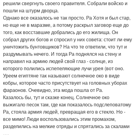
решили свергнуть своего правителя. Собрали войско и
пошли на штурм дворца.
Однако все оказалось не так просто. Ра Хотя и был стар,
но еще не в маразме, а потому раскрыл заговор еще до
того, как восставшие добрались до его жилища. Он
собрал других богов и спросил у них совета: стоит ли ему
уничтожить бунтовщиков? На что те ответили, что тут и
раздумывать нечего. И тогда Ра поднялся на стену и
направил на армию людей свой глаз - солнце, из
которого полились испепеляющие лучи урея (вот оно.
Уреем египтяне так называют солнечное око в виде
кобры, которое часто присутствует на головных уборах
фараонов. Очевидно, эта мода пошла от Ра.
Казалось бы, тут и сказке конец. Солнечное око
выжигало песок там, где как показалось подслеповатому
Ра, стояла армия людей, превращая его в стекло. Но -
все мимо! Люди воспользовались этим промахом,
разделились на мелкие отряды и спрятались за скалами
….