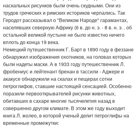
наскальных рисунков были очень скудными. Они из
трудов греческих и римских историков черпались. Так
Геродот рассказывал о "Великом Народе" гарамантах,
населявших северную Африку (6 в. до н. э. - 8 в. н. э. . об
остальной великой пустыне не было известно ничего
вплоть до конца 19 века.
Немецкий путешественник Г. Барт в 1890 году в феззане
обнаружил изображения охотников, на головах которых
были надеты маски. А в 1933 году путешественник Л.
фробениус и лейтенант бренан в тассили - Аджере и
акакусе обнаружили на скалах и пещерах сотни
петроглифов, ставшие настоящей сенсацией. Особенно
поразили первооткрывателей рисунки животных,
обитавших в сахаре многие тысячелетия назад в
совершенно другом климате. В этом же году выходит
книга Л. жолео, в которой ученый делит петроглифы на
временные промежутки: