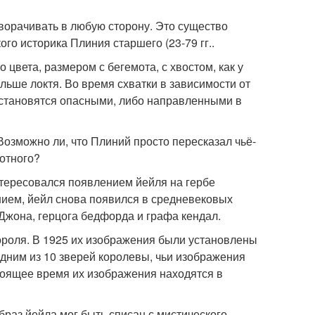
оворачивать в любую сторону. Это существо
ого историка Плиния старшего (23-79 гг..
 цвета, размером с бегемота, с хвостом, как у
ольше локтя. Во время схватки в зависимости от
и становятся опасными, либо направленными в
Возможно ли, что Плиний просто пересказал чьё-
вотного?
нтересовался появлением йейля на гербе
нием, йейл снова появился в средневековых
 Джона, герцога бедфорда и графа кендал.
короля. В 1925 их изображения были установлены
одним из 10 зверей королевы, чьи изображения
стоящее время их изображения находятся в
образ йейла мог быть списан с мистического