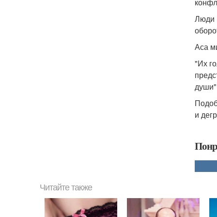
конфли
Люди 
оборо
Аса м
"Их г
предст
души"
Подоб
и дег
Понр
Читайте также