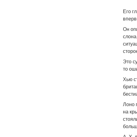
Его г
вперв
Он оп
слона
ситуа
сторо
Это с
то ош
Хью с
брита
бести
Лоно 
на кр
стоял
больш
А. Х.