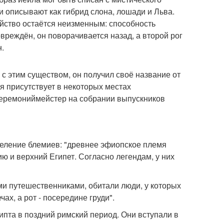
и описывают как гибрид слона, лошади и Льва.
ойство остаётся неизменным: способность
вреждён, он поворачивается назад, а второй рог
.
с этим существом, он получил своё название от
я присутствует в некоторых местах
 Церемониймейстер на собрании выпускников
еделение блемиев: "древнее эфиопское племя
ю и верхний Египет. Согласно легендам, у них
ми путешественниками, обитали люди, у которых
ах, а рот - посередине груди".
ипта в поздний римский период. Они вступали в