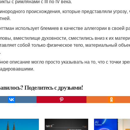
кты с римлянами с III по IV века.
инородного происхождения, которые представляли угрозу, 
тней.
иттман использует блемиев в качестве аллегории в своей 
оловы, вместилище духовности, сместились вниз к их матери
авляет собой только физическое тело, материальный объект, 
.
ное описание могло просто указывать на то, что с точки з
радировавшими.
авилось? Поделитесь с друзьями!