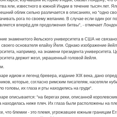
тва яли, известного в южной Индии в течение тысяч лет. Ял
нешний облик сильно различается в описаниях, но "одно св
ачивать рога по своему желанию. В случае если один рог по
вляется вперёд для продолжения битвы", - отмечает Лондон
ние знаменитого йельского университета в США не связано 
 своего основателя елайху Йеля. Однако изображение йейл
рситета, например, на знамени президента университета.
рситета держит жезл, украшенный головой йейля.
и.
варе идиом и легенд бревера, издание XIX века, дано опр
ников, которые, согласно римским писателям, населяли нуби
ло головы, их глаза и рты находились на груди".
варе описывается: "на берегах реки, описанной королевски
а находилась ниже плеч. Их глаза были расположены на плеч
е, что блемии - это племя, угрожавшее южным границам Ег