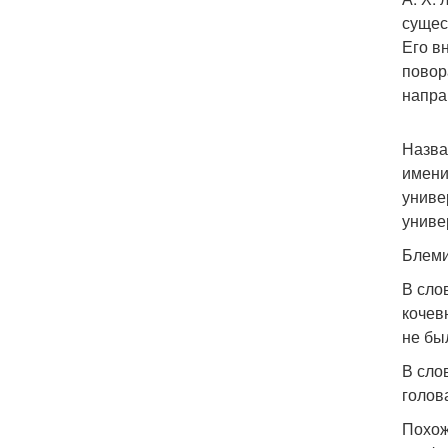
сущес
Его в
повор
напра
Назва
имени
униве
униве
Блеми
В сло
кочев
не бы
В сло
голов
Похож