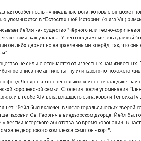
лавная особенность - уникальные рога, которые он может п
ые упоминается в "Естественной Истории" (книга Viii) римск
исывает йейля как существо "чёрного или тёмно-коричневого
, челюстями, как у кабана. У него подвижные рога длиной б
ции он либо держит их направленными вперёд, так, что он
ны".
ущество не сильно отличается от известных нам животных. 
ибочное описание антилопы гну или какого-то похожего жи
тэнфорд Лондон, автор нескольких книг по геральдике, заи
нской королевской семьи. Столетия после упоминания Пли
ариях и в гербе XIV века младшего сына короля Генриха IV
пишет: "йейл был включён в число геральдических зверей 
ыше часовни Св. Георгия в виндзорском дворце. Йейл был 
и у вестминстерского аббатства во время коронации. В на
ом зале дворцового комплекса хэмптон - корт".
 лонгхарси, изучавший историю Индии, сказал Лондону, что 