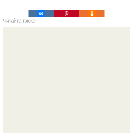
Читайте также
Философия Толстого. Философские идеи в творчестве Л.
Н. Толстого.